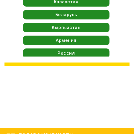
Казахстан
Беларусь
Кыргызстан
Армения
Россия
Москва
Санкт-Петербург
Краснодар
Не найдено материалов, доступных для
просмотра
Адыгея
Алтай
Алтайский край