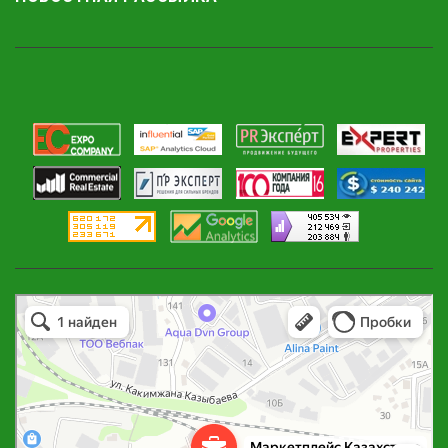
Воронежская область
Дагестан
Еврейская АО
Забайкальский край
Запорожская область
Ивановская область
Ингушетия
Маркетплейс Казахстана
Иркутская область
Рекламное агентство в Алматы
Информационное агентство в Алматы
Кабардино-Балкария
Калининградская область
Калмыкия