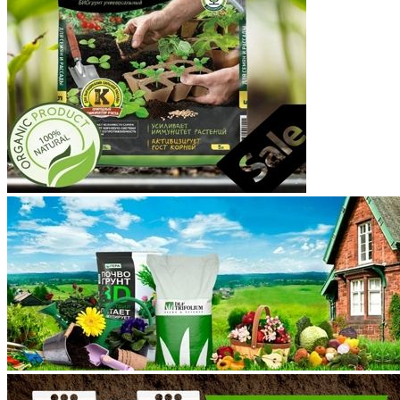
Костромская область
Краснодарский край
Красноярский край
Крым
Курганская область
Курская область
Ленинградская область
Липецкая область
Магаданская область
Марий Эл
Мордовия