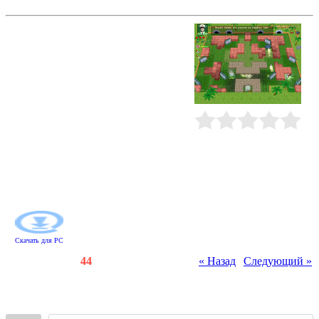
Армада танков
В этой аркаде вашим главным
союзником станет утробно
рычащий танк. С его помощью
нужно любой ценой защитить свой
штаб, к которому рвутся все новые
вражеские армии. Безжалостно
уничтожайте самоходки, джипы и
другую технику противника, но не
забывайте следить и за состоянием
Рейтинг
:
0.0
/
0
своей машины. Устанавливайте
дополнительное оружие, вовремя
устраняйте повреждения и
собирайте бонусы, которые
помогут победить в этой битве.
Скачать для
PC
Счетчики
:
137
/
44
« Назад
|
Следующий »
Всего комментариев
:
0
Войдите: