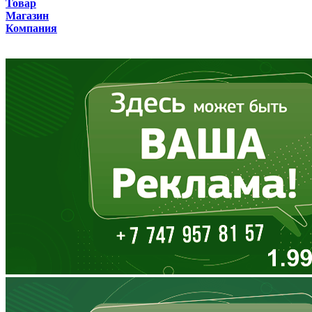
Товар
Бурятия
Магазин
Компания
Владимирская область
Волгоградская область
Вологодская область
Воронежская область
Дагестан
Еврейская АО
Забайкальский край
Запорожская область
Ивановская область
Ингушетия