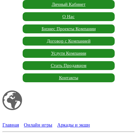
Личный Кабинет
О Нас
Бизнес Проекты Компании
Договор с Компанией
Услуги Компании
Стать Продавцом
Контакты
Мой сайт
Garden Marketplace
Главная
»
Онлайн игры
»
Аркады и экшн