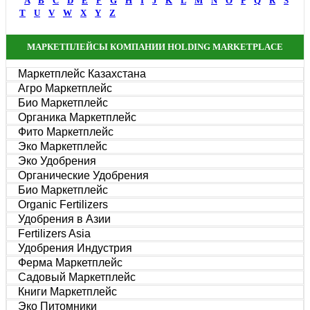
A
B
C
D
E
F
G
H
I
J
K
L
M
N
O
P
Q
R
S
T
U
V
W
X
Y
Z
МАРКЕТПЛЕЙСЫ КОМПАНИИ HOLDING MARKETPLACE
Маркетплейс Казахстана
Агро Маркетплейс
Био Маркетплейс
Органика Маркетплейс
Фито Маркетплейс
Эко Маркетплейс
Эко Удобрения
Органические Удобрения
Био Маркетплейс
Organic Fertilizers
Удобрения в Азии
Fertilizers Asia
Удобрения Индустрия
Ферма Маркетплейс
Садовый Маркетплейс
Книги Маркетплейс
Эко Питомники