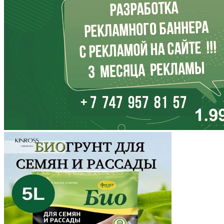
Иркутская область
Кабардино-Балкария
Калининградская область
Калмыкия
Калужская область
Камчатский край
Карачаево-Черкесия
Карелия
Кемеровская область
Кировская область
Коми
Корякский округ