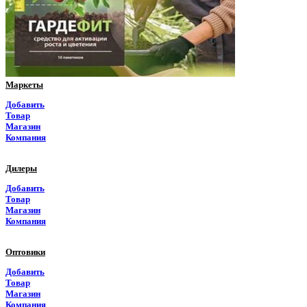
Приморский край
Псковская область
Ростовская область
Маркеты
Рязанская область
Добавить
Товар
Самарская область
Магазин
Компания
Саратовская область
Дилеры
Саха Якутия
Добавить
Товар
Сахалинская область
Магазин
Компания
Свердловская область
Оптовики
Северная Осетия
Добавить
Товар
Смоленская область
Магазин
Компания