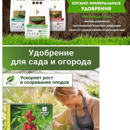
Московская область
Мурманская область
Ненецкий АО
Нижегородская область
Новгородская область
Новосибирская область
Омская область
Оренбургская область
Орловская область
Пензенская область
Пермский край