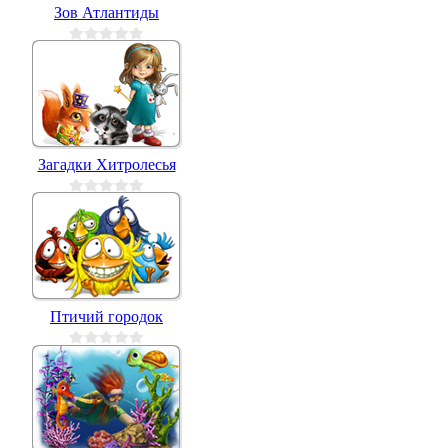
Зов Атлантиды
Загадки Хитролесья
Птичий городок