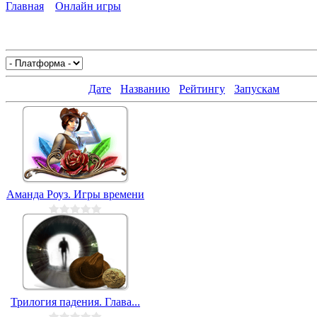
Главная
»
Онлайн игры
» Головоломки
В категории игр
:
115
Показано игр
:
1-18
Сортировать по
:
Дате
·
Названию
·
Рейтингу
·
Запускам
Аманда Роуз. Игры времени
Трилогия падения. Глава...