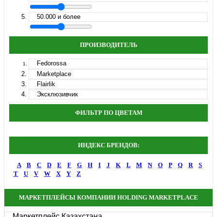
50.000 и более
ПРОИЗВОДИТЕЛЬ
Fedorossa
Marketplace
Flairlik
Эксклюзивчик
ФИЛЬТР ПО ЦВЕТАМ
ИНДЕКС БРЕНДОВ:
A
B
C
D
E
F
G
H
I
J
K
L
M
N
O
P
Q
R
S
T
U
V
W
X
Y
Z
МАРКЕТПЛЕЙСЫ КОМПАНИИ HOLDING MARKETPLACE
Маркетплейс Казахстана