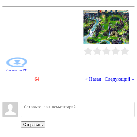
Эри. Дух леса
Вместе с Эри, духом леса, вам
предстоит устранить последствия
природных катаклизмов.
Исцеляйте луга и деревья,
освобождайте реки, засыпайте
овраги и стройте мосты.
Собирайте лунные камни, чтобы
восстановить древние храмы.
Рейтинг
:
0.0
/
0
Скачать для
PC
Счетчики
:
124
/
64
« Назад
|
Следующий »
Всего комментариев
:
0
Войдите:
Отправить
Categories