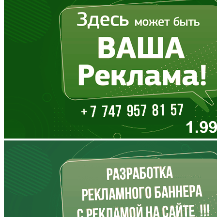
Вологодская область
Воронежская область
Дагестан
Еврейская АО
Забайкальский край
Запорожская область
Ивановская область
Ингушетия
Иркутская область
Кабардино-Балкария
Калининградская область