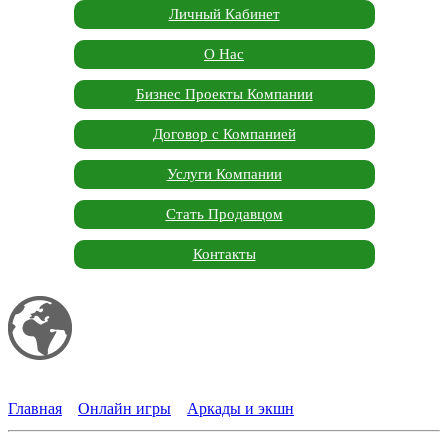
Личный Кабинет
О Нас
Бизнес Проекты Компании
Договор с Компанией
Услуги Компании
Стать Продавцом
Контакты
Мой сайт
Garden Marketplace
Главная
»
Онлайн игры
»
Аркады и экшн