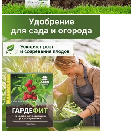
Ненецкий АО
Нижегородская область
Новгородская область
Новосибирская область
Омская область
Оренбургская область
Орловская область
Пензенская область
Пермский край
Приморский край
Псковская область
Ростовская область