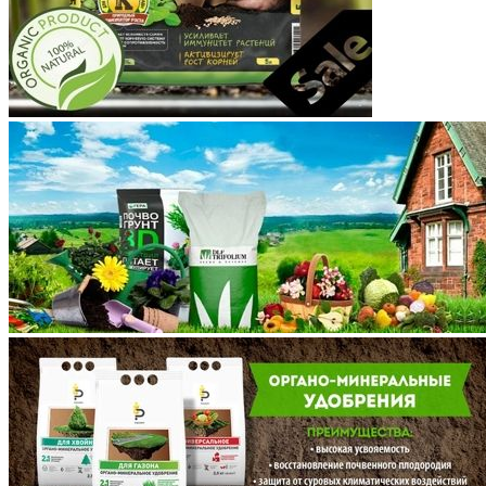
Красноярский край
Крым
Курганская область
Курская область
Ленинградская область
Липецкая область
Магаданская область
Марий Эл
Мордовия
Московская область
Мурманская область