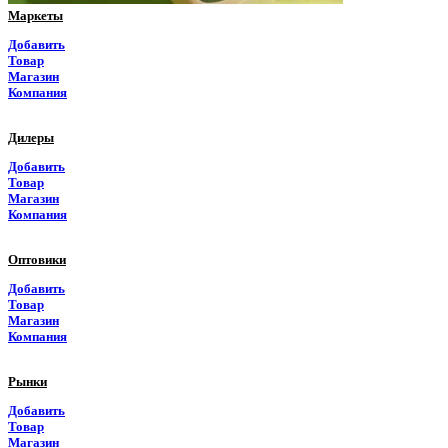
Маркеты
Рязанская область
Добавить
Товар
Самарская область
Магазин
Компания
Саратовская область
Дилеры
Саха Якутия
Добавить
Товар
Сахалинская область
Магазин
Компания
Свердловская область
Оптовики
Северная Осетия
Добавить
Товар
Смоленская область
Магазин
Компания
Ставропольский край
Рынки
Таймырский край
Добавить
Товар
Тамбовская область
Магазин