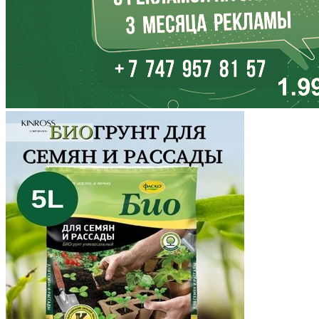
Калмыкия
Калужская область
Камчатский край
Карачаево-Черкесия
Карелия
Кемеровская область
Кировская область
Коми
Корякский округ
Костромская область
Краснодарский край