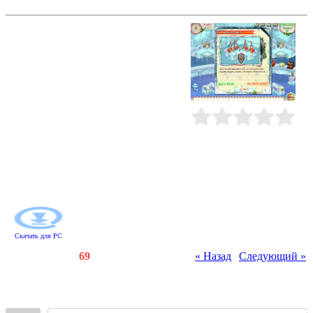
Кафе Амели. Рождество
Амели открыла новогоднее кафе, и
ей требуется ваша помощь.
Клиентов становится все больше, а
руки у нее по-прежнему две.
Помогите девушке быстро
обслужить посетителей, вовремя
очистить рабочие места поваров
специальными щетками и
заработать кучу бонусов! Следите,
Рейтинг
:
0.0
/
0
чтобы ни один повар не стоял без
дела. В противном случае клиент
не получит свой заказ вовремя и
покинет заведение. А имидж кафе
превыше всего!
Скачать для
PC
Счетчики
:
137
/
69
« Назад
|
Следующий »
Всего комментариев
:
0
Войдите: