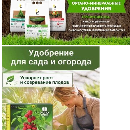
Московская область
Мурманская область
Ненецкий АО
Нижегородская область
Новгородская область
Новосибирская область
Омская область
Оренбургская область
Орловская область
Пензенская область
Пермский край