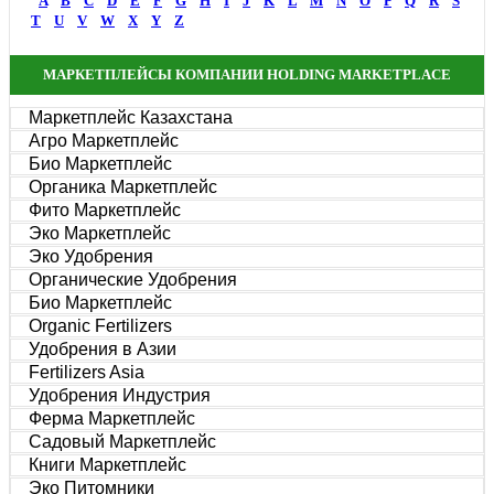
A
B
C
D
E
F
G
H
I
J
K
L
M
N
O
P
Q
R
S
T
U
V
W
X
Y
Z
МАРКЕТПЛЕЙСЫ КОМПАНИИ HOLDING MARKETPLACE
Маркетплейс Казахстана
Агро Маркетплейс
Био Маркетплейс
Органика Маркетплейс
Фито Маркетплейс
Эко Маркетплейс
Эко Удобрения
Органические Удобрения
Био Маркетплейс
Organic Fertilizers
Удобрения в Азии
Fertilizers Asia
Удобрения Индустрия
Ферма Маркетплейс
Садовый Маркетплейс
Книги Маркетплейс
Эко Питомники