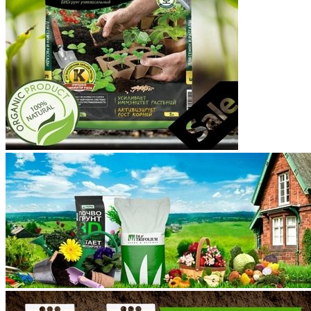
Костромская область
Краснодарский край
Красноярский край
Крым
Курганская область
Курская область
Ленинградская область
Липецкая область
Магаданская область
Марий Эл
Мордовия