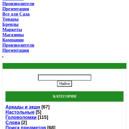
Производители
Презентация
Все для Сада
Товары
Бренды
Маркеты
Магазины
Компании
Производители
Презентация
.
КАТЕГОРИИ
Аркады и экшн
[67]
Настольные
[5]
Головоломки
[115]
Слова
[2]
Поиск предметов
[68]