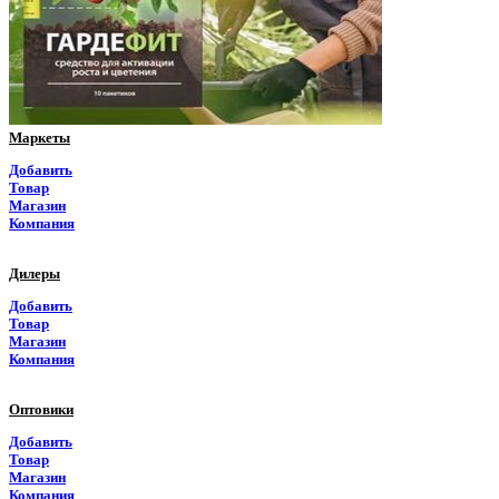
Приморский край
Псковская область
Ростовская область
Маркеты
Рязанская область
Добавить
Товар
Самарская область
Магазин
Компания
Саратовская область
Дилеры
Саха Якутия
Добавить
Товар
Сахалинская область
Магазин
Компания
Свердловская область
Оптовики
Северная Осетия
Добавить
Товар
Смоленская область
Магазин
Компания