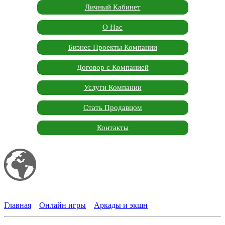
Личный Кабинет
О Нас
Бизнес Проекты Компании
Договор с Компанией
Услуги Компании
Стать Продавцом
Контакты
Мой сайт
Garden Marketplace
Главная
»
Онлайн игры
»
Аркады и экшн