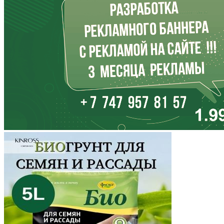
Иркутская область
Кабардино-Балкария
Калининградская область
Калмыкия
Калужская область
Камчатский край
Карачаево-Черкесия
Карелия
Кемеровская область
Кировская область
Коми
Корякский округ