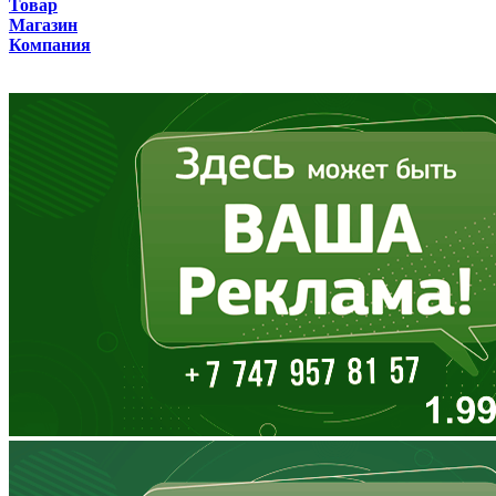
Товар
Бурятия
Магазин
Компания
Владимирская область
Волгоградская область
Вологодская область
Воронежская область
Дагестан
Еврейская АО
Забайкальский край
Запорожская область
Ивановская область
Ингушетия