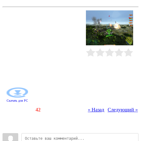
Хелик
Станьте пилотом воздушных войск
и возглавьте несколько особо
важных военных операций.
Вначале пройдите учебный курс и
научитесь управлять боевым
вертолетом. Используйте мышь
или кнопки клавиатуры, чтобы
менять скорость и направление
движения своей машины,
Рейтинг
:
0.0
/
0
пользоваться ракетами и
пулеметом. Получается? Тогда
пора приступать к выполнению
первой миссии...
Скачать для
PC
Счетчики
:
129
/
42
« Назад
|
Следующий »
Всего комментариев
:
0
Войдите: