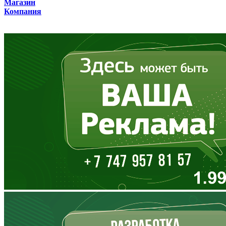
Магазин
Компания
Владимирская область
Волгоградская область
Вологодская область
Воронежская область
Дагестан
Еврейская АО
Забайкальский край
Запорожская область
Ивановская область
Ингушетия
Иркутская область