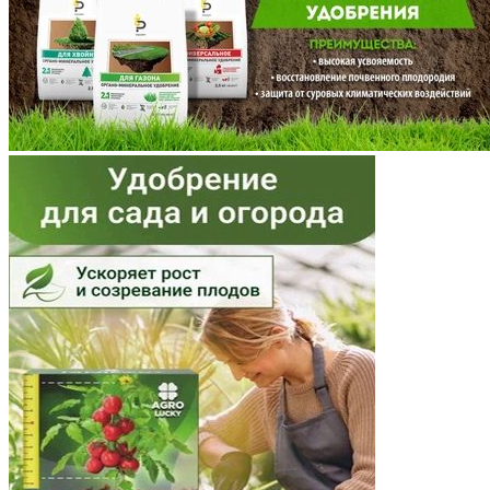
Московская область
Мурманская область
Ненецкий АО
Нижегородская область
Новгородская область
Новосибирская область
Омская область
Оренбургская область
Орловская область
Пензенская область
Пермский край