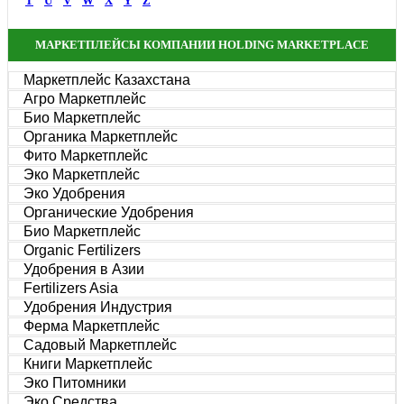
T
U
V
W
X
Y
Z
МАРКЕТПЛЕЙСЫ КОМПАНИИ HOLDING MARKETPLACE
Маркетплейс Казахстана
Агро Маркетплейс
Био Маркетплейс
Органика Маркетплейс
Фито Маркетплейс
Эко Маркетплейс
Эко Удобрения
Органические Удобрения
Био Маркетплейс
Organic Fertilizers
Удобрения в Азии
Fertilizers Asia
Удобрения Индустрия
Ферма Маркетплейс
Садовый Маркетплейс
Книги Маркетплейс
Эко Питомники
Эко Средства