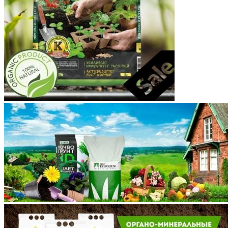
Костромская область
Краснодарский край
Красноярский край
Крым
Курганская область
Курская область
Ленинградская область
Липецкая область
Магаданская область
Марий Эл
Мордовия