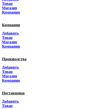
Санкт-Петербург
Товар
Магазин
Краснодар
Компания
Адыгея
Компании
Алтай
Добавить
Товар
Алтайский край
Магазин
Компания
Амурская область
Производства
Архангельская область
Добавить
Астраханская область
Товар
Магазин
Башкортостанa
Компания
Белгородская область
Поставщики
Брянская область
Добавить
Товар
Бурятия