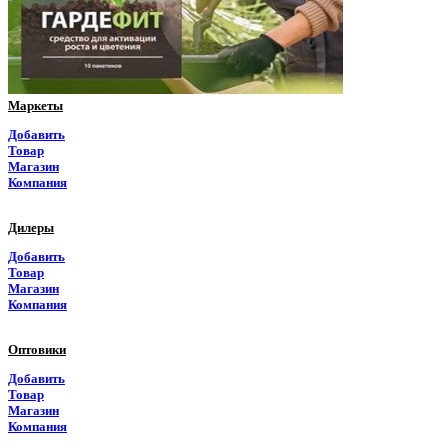
Приморский край
Псковская область
Ростовская область
Маркеты
Рязанская область
Добавить
Товар
Самарская область
Магазин
Компания
Саратовская область
Дилеры
Саха Якутия
Добавить
Товар
Сахалинская область
Магазин
Компания
Свердловская область
Оптовики
Северная Осетия
Добавить
Товар
Смоленская область
Магазин
Компания
Ставропольский край