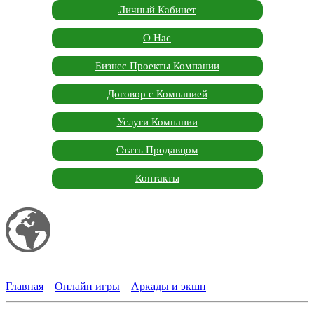
Личный Кабинет
О Нас
Бизнес Проекты Компании
Договор с Компанией
Услуги Компании
Стать Продавцом
Контакты
Мой сайт
Garden Marketplace
Главная
»
Онлайн игры
»
Аркады и экшн