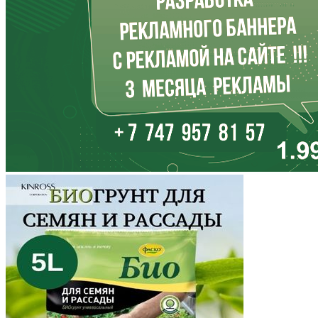
Кабардино-Балкария
Калининградская область
Калмыкия
Калужская область
Камчатский край
Карачаево-Черкесия
Карелия
Кемеровская область
Кировская область
Коми
Корякский округ