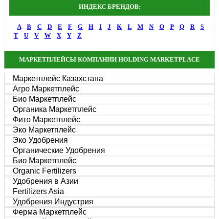
ИНДЕКС БРЕНДОВ:
A
B
C
D
E
F
G
H
I
J
K
L
M
N
O
P
Q
R
S
T
U
V
W
X
Y
Z
МАРКЕТПЛЕЙСЫ КОМПАНИИ HOLDING MARKETPLACE
Маркетплейс Казахстана
Агро Маркетплейс
Био Маркетплейс
Органика Маркетплейс
Фито Маркетплейс
Эко Маркетплейс
Эко Удобрения
Органические Удобрения
Био Маркетплейс
Organic Fertilizers
Удобрения в Азии
Fertilizers Asia
Удобрения Индустрия
Ферма Маркетплейс