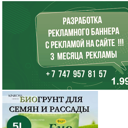
Ингушетия
Иркутская область
Кабардино-Балкария
Калининградская область
Калмыкия
Калужская область
Камчатский край
Карачаево-Черкесия
Карелия
Кемеровская область
Кировская область