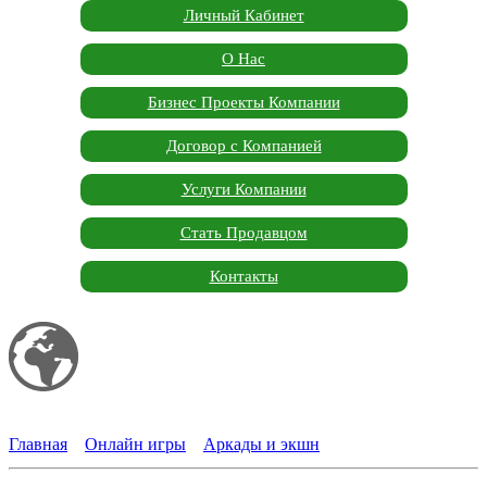
Личный Кабинет
О Нас
Бизнес Проекты Компании
Договор с Компанией
Услуги Компании
Стать Продавцом
Контакты
Мой сайт
Garden Marketplace
Главная
»
Онлайн игры
»
Аркады и экшн