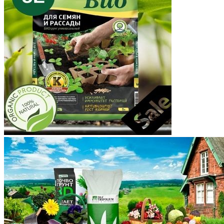
Коми
Корякский округ
Костромская область
Краснодарский край
Красноярский край
Крым
Курганская область
Курская область
Ленинградская область
Липецкая область
Магаданская область