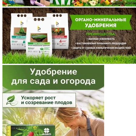
Марий Эл
Мордовия
Московская область
Мурманская область
Ненецкий АО
Нижегородская область
Новгородская область
Новосибирская область
Омская область
Оренбургская область
Орловская область
Пензенская область