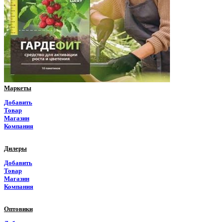
Пермский край
Приморский край
Псковская область
Ростовская область
Маркеты
Рязанская область
Добавить
Товар
Самарская область
Магазин
Компания
Саратовская область
Дилеры
Саха Якутия
Добавить
Товар
Сахалинская область
Магазин
Компания
Свердловская область
Оптовики
Северная Осетия