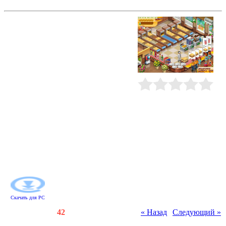
Мастер Бургер 3
Начните развивать ресторанный
бизнес в маленьком городке
Тинзел-Таун. Откройте
специализированные кафетерии - с
гамбургерами, сладкими пирогами
и лазаньей. Вкладывайте
заработанную прибыль в
улучшение интерьера своих
заведений и предлагайте клиентам
Рейтинг
:
0.0
/
0
дополнительные закуски -
картошку-фри, газировку и
мороженое. Ваш конек -
многочисленные соусы:
экспериментируйте с ними,
улучшая вкус предлагаемых блюд,
и покупатели захотят приходить
только к вам!
Скачать для
PC
Счетчики
:
130
/
42
« Назад
|
Следующий »
Всего комментариев
:
0