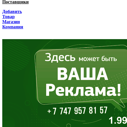
Поставщики
Брянская область
Добавить
Товар
Бурятия
Магазин
Компания
Владимирская область
Волгоградская область
Вологодская область
Воронежская область
Дагестан
Еврейская АО
Забайкальский край
Запорожская область
Ивановская область