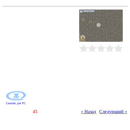
Съедобная планета
Глазастик появился на свет
совершенно случайно, в одной
научной лаборатории. Сначала он
был маленьким забавным
существом с большими глазами. А
потом добрый аспирант в белом
халате угостил его конфеткой, и
оказалось, что у зверька очень
хороший аппетит. Он съел все
Рейтинг
:
0.0
/
0
конфеты и немножко подрос,
потом съел пробирки, флэшки,
игровые приставки и портативные
рации. А потом проглотил машину
времени, икнул и провалился в
прошлое…
Скачать для
PC
Счетчики
:
152
/
45
« Назад
|
Следующий »
Всего комментариев
:
0