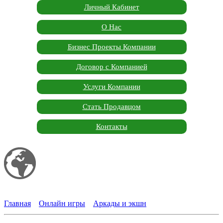
Личный Кабинет
О Нас
Бизнес Проекты Компании
Договор с Компанией
Услуги Компании
Стать Продавцом
Контакты
Мой сайт
Garden Marketplace
Главная
»
Онлайн игры
»
Аркады и экшн