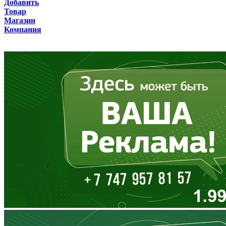
Добавить
Товар
Бурятия
Магазин
Компания
Владимирская область
Волгоградская область
Вологодская область
Воронежская область
Дагестан
Еврейская АО
Забайкальский край
Запорожская область
Ивановская область
Ингушетия