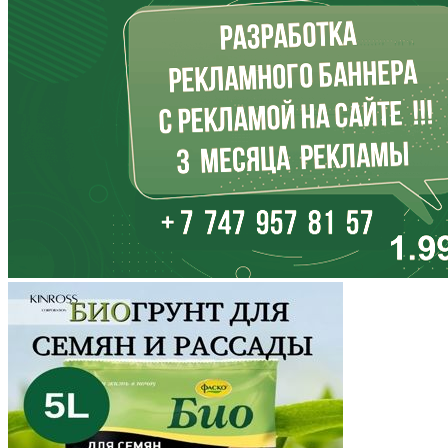
Иркутская область
Кабардино-Балкария
Калининградская область
Калмыкия
Калужская область
Камчатский край
Карачаево-Черкесия
Карелия
Кемеровская область
Кировская область
Коми