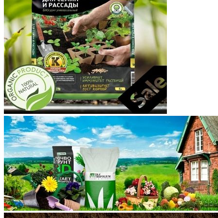
Корякский округ
Костромская область
Краснодарский край
Красноярский край
Крым
Курганская область
Курская область
Ленинградская область
Липецкая область
Магаданская область
Марий Эл