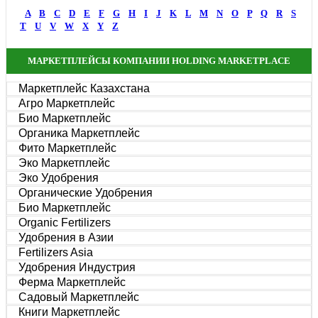
A
B
C
D
E
F
G
H
I
J
K
L
M
N
O
P
Q
R
S
T
U
V
W
X
Y
Z
МАРКЕТПЛЕЙСЫ КОМПАНИИ HOLDING MARKETPLACE
Маркетплейс Казахстана
Агро Маркетплейс
Био Маркетплейс
Органика Маркетплейс
Фито Маркетплейс
Эко Маркетплейс
Эко Удобрения
Органические Удобрения
Био Маркетплейс
Organic Fertilizers
Удобрения в Азии
Fertilizers Asia
Удобрения Индустрия
Ферма Маркетплейс
Садовый Маркетплейс
Книги Маркетплейс