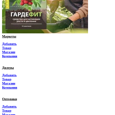
Пермский край
Приморский край
Псковская область
Ростовская область
Маркеты
Рязанская область
Добавить
Товар
Самарская область
Магазин
Компания
Саратовская область
Дилеры
Саха Якутия
Добавить
Товар
Сахалинская область
Магазин
Компания
Свердловская область
Оптовики
Северная Осетия
Добавить
Товар
Смоленская область
Магазин