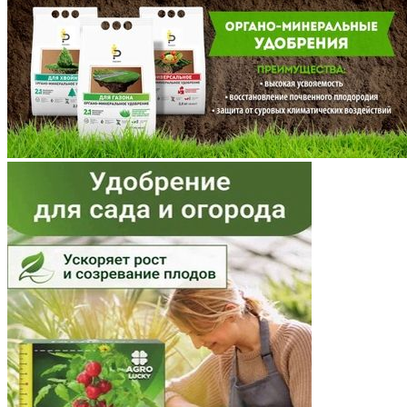
Мордовия
Московская область
Мурманская область
Ненецкий АО
Нижегородская область
Новгородская область
Новосибирская область
Омская область
Оренбургская область
Орловская область
Пензенская область