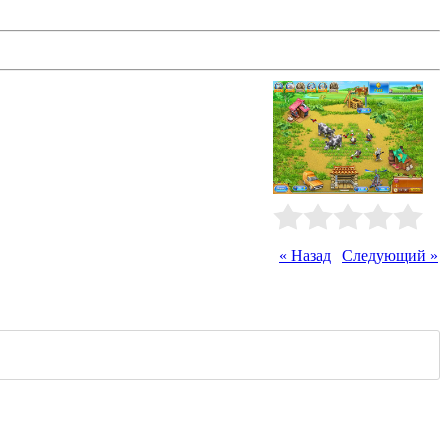
 наладить производство продуктов
я поддержка. Пройдите 90
Рейтинг
:
0.0
/
0
« Назад
|
Следующий »