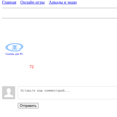
Главная
»
Онлайн игры
»
Аркады и экшн
Веселая ферма 3. Русская рулетка
Качай нефть - стань олигархом в "Веселой ферме 3"! Скарлетт
для космонавтов и перехитрить алчных казнокрадов. Дело это
увлекательных уровней, займитесь добычей нефти и подготовь
Скачать для
PC
Счетчики
:
130
/
72
Всего комментариев
:
0
Войдите:
Отправить
Categories