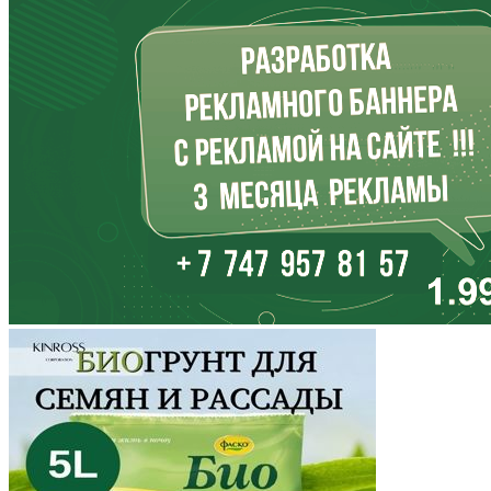
Ингушетия
Иркутская область
Кабардино-Балкария
Калининградская область
Калмыкия
Калужская область
Камчатский край
Карачаево-Черкесия
Карелия
Кемеровская область
Кировская область
Коми