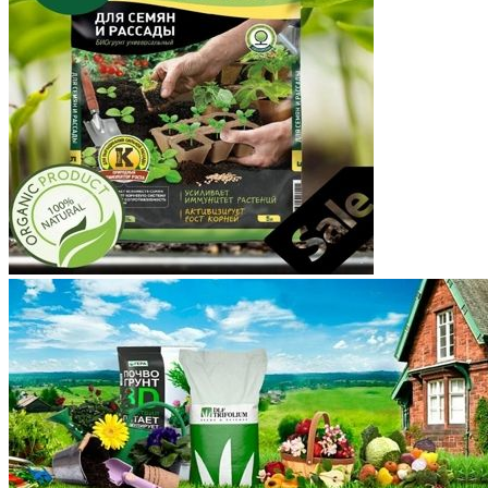
Корякский округ
Костромская область
Краснодарский край
Красноярский край
Крым
Курганская область
Курская область
Ленинградская область
Липецкая область
Магаданская область
Марий Эл