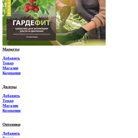
Пермский край
Приморский край
Псковская область
Ростовская область
Маркеты
Рязанская область
Добавить
Товар
Самарская область
Магазин
Компания
Саратовская область
Дилеры
Саха Якутия
Добавить
Товар
Сахалинская область
Магазин
Компания
Свердловская область
Оптовики
Северная Осетия
Добавить