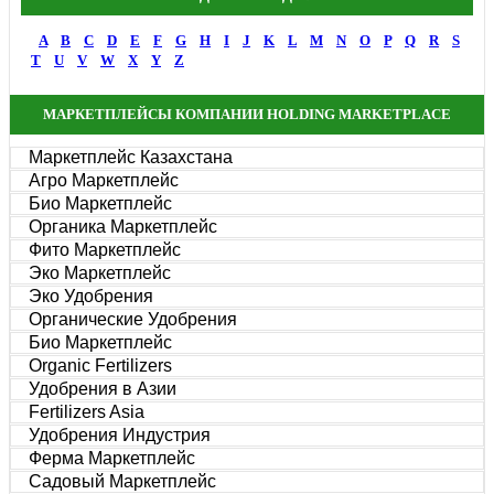
A
B
C
D
E
F
G
H
I
J
K
L
M
N
O
P
Q
R
S
T
U
V
W
X
Y
Z
МАРКЕТПЛЕЙСЫ КОМПАНИИ HOLDING MARKETPLACE
Маркетплейс Казахстана
Агро Маркетплейс
Био Маркетплейс
Органика Маркетплейс
Фито Маркетплейс
Эко Маркетплейс
Эко Удобрения
Органические Удобрения
Био Маркетплейс
Organic Fertilizers
Удобрения в Азии
Fertilizers Asia
Удобрения Индустрия
Ферма Маркетплейс
Садовый Маркетплейс