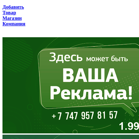
Брянская область
Добавить
Товар
Бурятия
Магазин
Компания
Владимирская область
Волгоградская область
Вологодская область
Воронежская область
Дагестан
Еврейская АО
Забайкальский край
Запорожская область
Ивановская область