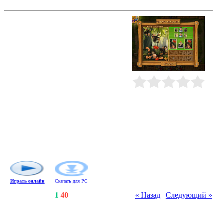
Youda Сафари
Люси - большой специалист по
управлению сафари-парками. В
последнее время у нее много
работы: конкуренты перешли в
наступление и пытаются
превратить парки в охотничьи
угодья. Чтобы защитить животных,
нужно сделать сафари по-
настоящему прибыльным
Рейтинг
:
0.0
/
0
бизнесом. Помогите Люси
справиться с этой задачей!
Развивайте сафари-парки по всему
миру, зарабатывайте деньги и
покупайте улучшения, чтобы все
ваши посетители остались
довольны!
Играть онлайн
Скачать для
PC
Счетчики
:
151
/
1
/
40
« Назад
|
Следующий »
Всего комментариев
:
0