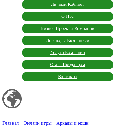
Личный Кабинет
О Нас
Бизнес Проекты Компании
Договор с Компанией
Услуги Компании
Стать Продавцом
Контакты
Мой сайт
Garden Marketplace
Главная
»
Онлайн игры
»
Аркады и экшн