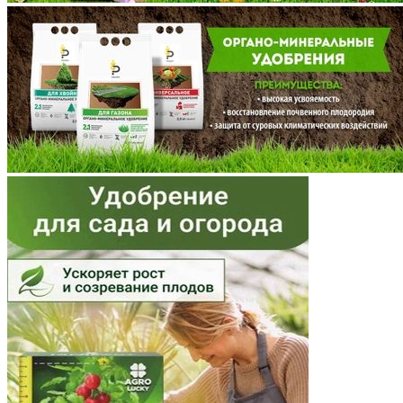
Мордовия
Московская область
Мурманская область
Ненецкий АО
Нижегородская область
Новгородская область
Новосибирская область
Омская область
Оренбургская область
Орловская область
Пензенская область