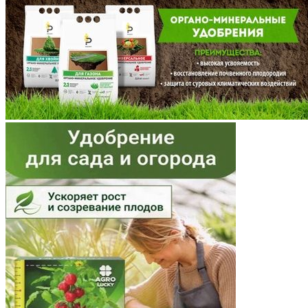
Мордовия
Московская область
Мурманская область
Ненецкий АО
Нижегородская область
Новгородская область
Новосибирская область
Омская область
Оренбургская область
Орловская область
Пензенская область