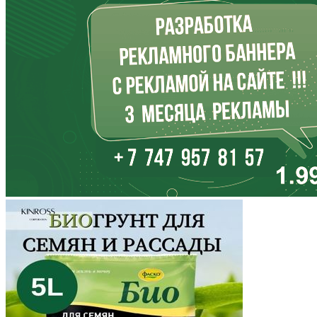
Иркутская область
Кабардино-Балкария
Калининградская область
Калмыкия
Калужская область
Камчатский край
Карачаево-Черкесия
Карелия
Кемеровская область
Кировская область
Коми