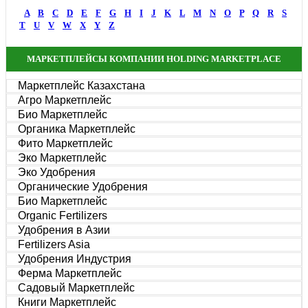
A
B
C
D
E
F
G
H
I
J
K
L
M
N
O
P
Q
R
S
T
U
V
W
X
Y
Z
МАРКЕТПЛЕЙСЫ КОМПАНИИ HOLDING MARKETPLACE
Маркетплейс Казахстана
Агро Маркетплейс
Био Маркетплейс
Органика Маркетплейс
Фито Маркетплейс
Эко Маркетплейс
Эко Удобрения
Органические Удобрения
Био Маркетплейс
Organic Fertilizers
Удобрения в Азии
Fertilizers Asia
Удобрения Индустрия
Ферма Маркетплейс
Садовый Маркетплейс
Книги Маркетплейс