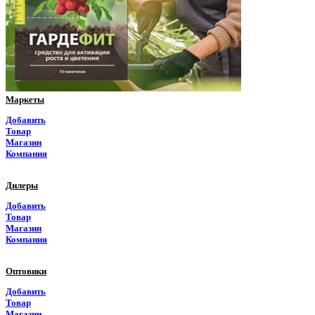
Пермский край
Приморский край
Псковская область
Ростовская область
Маркеты
Рязанская область
Добавить
Товар
Самарская область
Магазин
Компания
Саратовская область
Дилеры
Саха Якутия
Добавить
Товар
Сахалинская область
Магазин
Компания
Свердловская область
Оптовики
Северная Осетия
Добавить
Товар
Смоленская область
Магазин