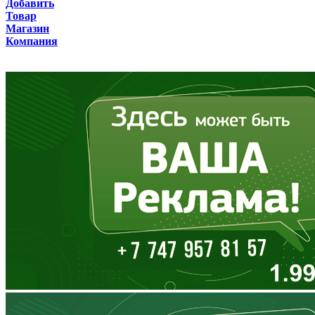
Добавить
Товар
Бурятия
Магазин
Компания
Владимирская область
Волгоградская область
Вологодская область
Воронежская область
Дагестан
Еврейская АО
Забайкальский край
Запорожская область
Ивановская область
Ингушетия