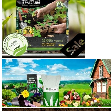
Корякский округ
Костромская область
Краснодарский край
Красноярский край
Крым
Курганская область
Курская область
Ленинградская область
Липецкая область
Магаданская область
Марий Эл