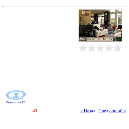
Детективное агентство. Жена банкира
При загадочных обстоятельствах
из своего особняка пропала миссис
Бартон, супруга известного
банкира и владелица престижной
галереи "Лирон". Кому и зачем
понадобилось ее похищать?
Приоткройте завесу тайны над
этим происшествием! Соберите
улики и решите логические мини-
Рейтинг
:
0.0
/
0
игры вместе с именитым сыщиком
Джеймсом Кейси. Докопайтесь до
истины и узнайте, для чего Наира
Бартон много лет назад сменила
имя и какую тайну она хранила все
эти годы.
Скачать для
PC
Счетчики
:
145
/
45
« Назад
|
Следующий »
Всего комментариев
:
0