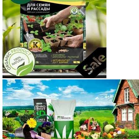
Корякский округ
Костромская область
Краснодарский край
Красноярский край
Крым
Курганская область
Курская область
Ленинградская область
Липецкая область
Магаданская область
Марий Эл