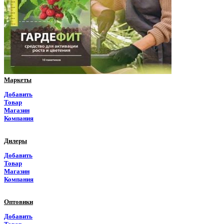
Пермский край
Приморский край
Псковская область
Ростовская область
Маркеты
Рязанская область
Добавить
Товар
Самарская область
Магазин
Компания
Саратовская область
Дилеры
Саха Якутия
Добавить
Товар
Сахалинская область
Магазин
Компания
Свердловская область
Оптовики
Северная Осетия
Добавить