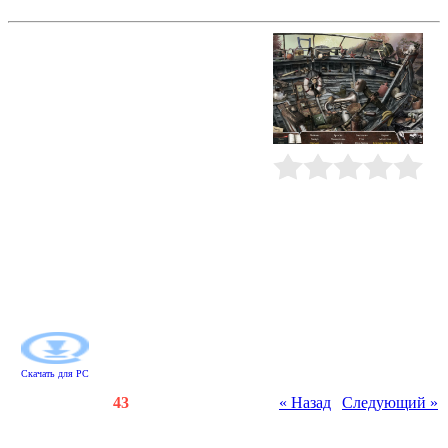
Дрожь. Призрачный попутчик
Серия ужасных убийств потрясла
маленький городок. Призраки
местных жителей просят о
помощи. Исследуйте заброшенные
дома, больницу, прогуляйтесь по
мрачному лесу, кладбищу,
спуститесь в подземелье. Эти
места хранят память о страшных
событиях и множество
Рейтинг
:
0.0
/
0
неразгаданных тайн. Ищите улики,
сопоставляйте факты, собирайте
скрытые предметы и выполняйте
задания. Вам предстоит докопаться
до истины и освободить души
местных жителей от мрачного
проклятия.
Скачать для
PC
Счетчики
:
130
/
43
« Назад
|
Следующий »
Всего комментариев
:
0