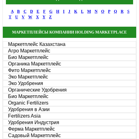
A
B
C
D
E
F
G
H
I
J
K
L
M
N
O
P
Q
R
S
T
U
V
W
X
Y
Z
МАРКЕТПЛЕЙСЫ КОМПАНИИ HOLDING MARKETPLACE
Маркетплейс Казахстана
Агро Маркетплейс
Био Маркетплейс
Органика Маркетплейс
Фито Маркетплейс
Эко Маркетплейс
Эко Удобрения
Органические Удобрения
Био Маркетплейс
Organic Fertilizers
Удобрения в Азии
Fertilizers Asia
Удобрения Индустрия
Ферма Маркетплейс
Садовый Маркетплейс