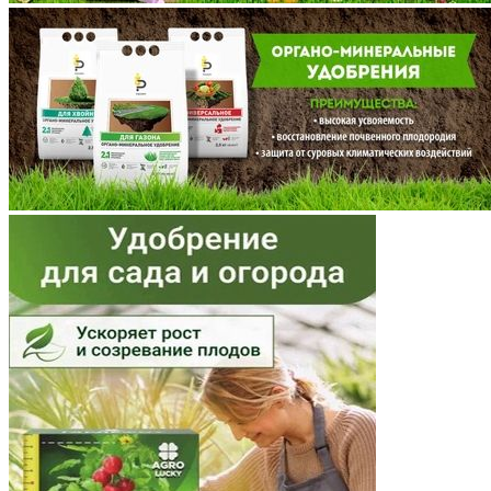
Мордовия
Московская область
Мурманская область
Ненецкий АО
Нижегородская область
Новгородская область
Новосибирская область
Омская область
Оренбургская область
Орловская область
Пензенская область