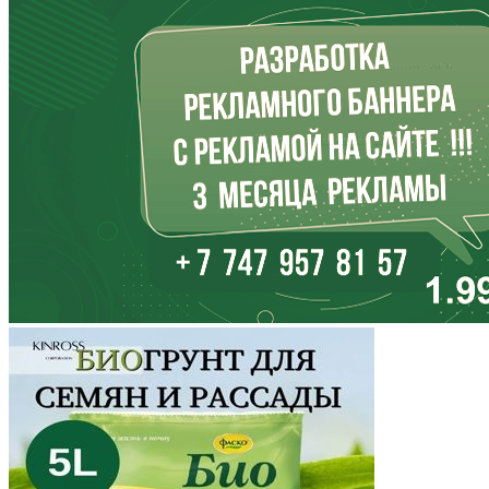
Ингушетия
Иркутская область
Кабардино-Балкария
Калининградская область
Калмыкия
Калужская область
Камчатский край
Карачаево-Черкесия
Карелия
Кемеровская область
Кировская область
Коми