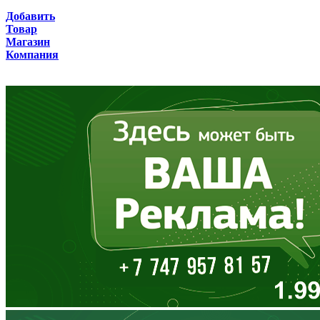
Брянская область
Добавить
Товар
Бурятия
Магазин
Компания
Владимирская область
Волгоградская область
Вологодская область
Воронежская область
Дагестан
Еврейская АО
Забайкальский край
Запорожская область
Ивановская область