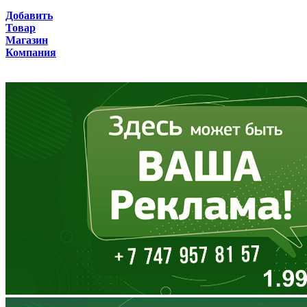
Брянская область
Добавить
Товар
Бурятия
Магазин
Компания
Владимирская область
Волгоградская область
Вологодская область
Воронежская область
Дагестан
Еврейская АО
Забайкальский край
Запорожская область
Ивановская область