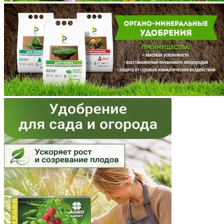
Мордовия
Московская область
Мурманская область
Ненецкий АО
Нижегородская область
Новгородская область
Новосибирская область
Омская область
Оренбургская область
Орловская область
Пензенская область