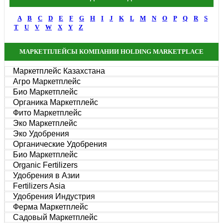
A
B
C
D
E
F
G
H
I
J
K
L
M
N
O
P
Q
R
S
T
U
V
W
X
Y
Z
МАРКЕТПЛЕЙСЫ КОМПАНИИ HOLDING MARKETPLACE
Маркетплейс Казахстана
Агро Маркетплейс
Био Маркетплейс
Органика Маркетплейс
Фито Маркетплейс
Эко Маркетплейс
Эко Удобрения
Органические Удобрения
Био Маркетплейс
Organic Fertilizers
Удобрения в Азии
Fertilizers Asia
Удобрения Индустрия
Ферма Маркетплейс
Садовый Маркетплейс