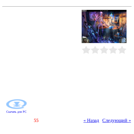
Гиблые земли. Бессонница
Соберите для Энжел важные
сведения о ее болезни и помогите
девушке сбежать из загадочной
больницы. Обязательно
записывайте все наблюдения в
блокнот и следите за появлением в
нем новых заданий, которых в
игре будет бесконечное множество.
В подземных лабиринтах и
Рейтинг
:
0.0
/
0
пыльных помещениях, от которых
кровь леденеет в жилах, вас ждут
потрясающие мини-игры,
неожиданные головоломки, а
самое главное - беспокойные
призраки. Они все знают, но, увы,
молчат...
Скачать для
PC
Счетчики
:
145
/
55
« Назад
|
Следующий »
Всего комментариев
:
0