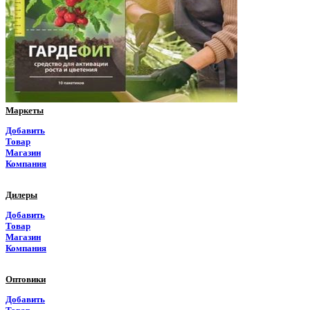
Пермский край
Приморский край
Псковская область
Ростовская область
Маркеты
Рязанская область
Добавить
Товар
Самарская область
Магазин
Компания
Саратовская область
Дилеры
Саха Якутия
Добавить
Товар
Сахалинская область
Магазин
Компания
Свердловская область
Оптовики
Северная Осетия
Добавить