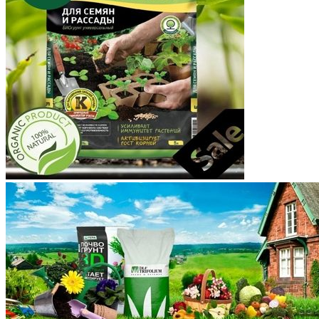
Корякский округ
Костромская область
Краснодарский край
Красноярский край
Крым
Курганская область
Курская область
Ленинградская область
Липецкая область
Магаданская область
Марий Эл