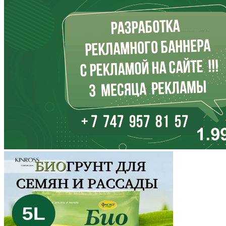
Ингушетия
Иркутская область
Кабардино-Балкария
Калининградская область
Калмыкия
Калужская область
Камчатский край
Карачаево-Черкесия
Карелия
Кемеровская область
Кировская область
Коми