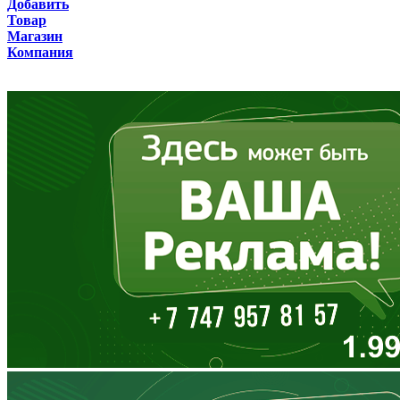
Добавить
Товар
Бурятия
Магазин
Компания
Владимирская область
Волгоградская область
Вологодская область
Воронежская область
Дагестан
Еврейская АО
Забайкальский край
Запорожская область
Ивановская область
Ингушетия