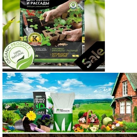
Корякский округ
Костромская область
Краснодарский край
Красноярский край
Крым
Курганская область
Курская область
Ленинградская область
Липецкая область
Магаданская область
Марий Эл