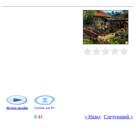
Колыбель света
Квест в стиле "я ищу". Известный
археолог, находясь на пороге
великого открытия, внезапно
исчезает в неизвестном
направлении. Вместе с Николь,
дочерью знаменитого ученого, вы
отправляетесь на поиски. Вам
предстоит побывать в шести
странах мира и собрать "Колыбель
Рейтинг
:
0.0
/
0
света" - могущественный артефакт,
который так хотел заполучить ее
отец. Вас ждет удивительное
приключение, наполненное
головоломками, загадками и
тайнами.
Играть онлайн
Скачать для
PC
Счетчики
:
121
/
0
/
41
« Назад
|
Следующий »
Всего комментариев
:
0