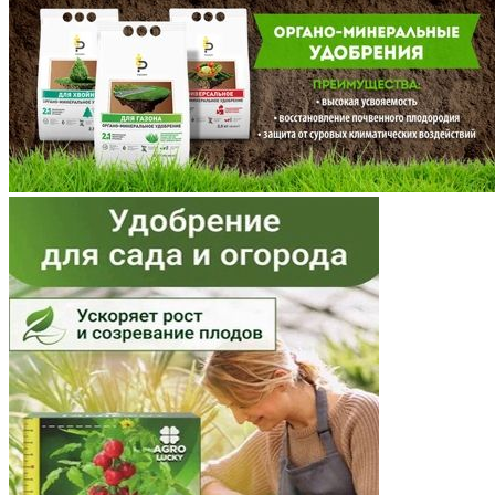
Мордовия
Московская область
Мурманская область
Ненецкий АО
Нижегородская область
Новгородская область
Новосибирская область
Омская область
Оренбургская область
Орловская область
Пензенская область