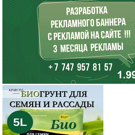
Иркутская область
Кабардино-Балкария
Калининградская область
Калмыкия
Калужская область
Камчатский край
Карачаево-Черкесия
Карелия
Кемеровская область
Кировская область
Коми