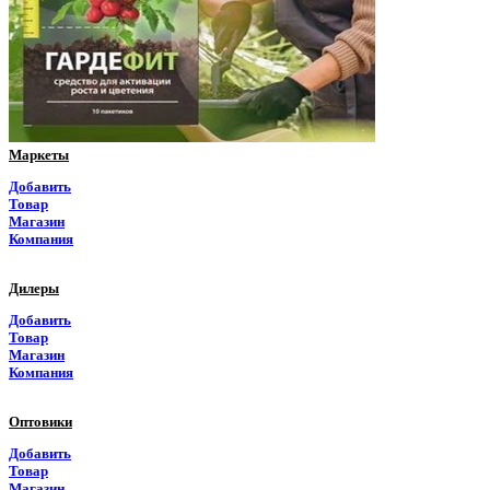
Пермский край
Приморский край
Псковская область
Ростовская область
Маркеты
Рязанская область
Добавить
Товар
Самарская область
Магазин
Компания
Саратовская область
Дилеры
Саха Якутия
Добавить
Товар
Сахалинская область
Магазин
Компания
Свердловская область
Оптовики
Северная Осетия
Добавить
Товар
Смоленская область
Магазин