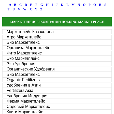
A
B
C
D
E
F
G
H
I
J
K
L
M
N
O
P
Q
R
S
T
U
V
W
X
Y
Z
МАРКЕТПЛЕЙСЫ КОМПАНИИ HOLDING MARKETPLACE
Маркетплейс Казахстана
Агро Маркетплейс
Био Маркетплейс
Органика Маркетплейс
Фито Маркетплейс
Эко Маркетплейс
Эко Удобрения
Органические Удобрения
Био Маркетплейс
Organic Fertilizers
Удобрения в Азии
Fertilizers Asia
Удобрения Индустрия
Ферма Маркетплейс
Садовый Маркетплейс
Книги Маркетплейс