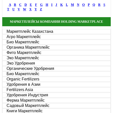
A
B
C
D
E
F
G
H
I
J
K
L
M
N
O
P
Q
R
S
T
U
V
W
X
Y
Z
МАРКЕТПЛЕЙСЫ КОМПАНИИ HOLDING MARKETPLACE
Маркетплейс Казахстана
Агро Маркетплейс
Био Маркетплейс
Органика Маркетплейс
Фито Маркетплейс
Эко Маркетплейс
Эко Удобрения
Органические Удобрения
Био Маркетплейс
Organic Fertilizers
Удобрения в Азии
Fertilizers Asia
Удобрения Индустрия
Ферма Маркетплейс
Садовый Маркетплейс
Книги Маркетплейс