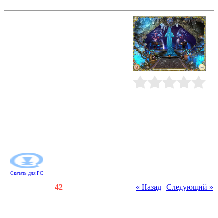
Колыбель света 2. Граница миров
Вот так чудо! Оказывается,
Атлантида не утонула, а взлетела в
небеса! Хотите побывать в этом
удивительном месте? Тогда
присоединяйтесь к поискам
Николь - девушка ищет своего
отца, занимающегося изучением
чудесного архипелага. Отыщите
все предметы, найдите новых
Рейтинг
:
0.0
/
0
друзей среди атлантов и разгадайте
секрет небесной Атлантиды! Вас
ждет волшебное и таинственное
путешествие, изящные
головоломки и мини-игры.
Сделайте шаг в зазеркалье!
Скачать для
PC
Счетчики
:
132
/
42
« Назад
|
Следующий »
Всего комментариев
:
0