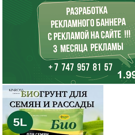
Иркутская область
Кабардино-Балкария
Калининградская область
Калмыкия
Калужская область
Камчатский край
Карачаево-Черкесия
Карелия
Кемеровская область
Кировская область
Коми