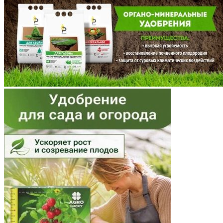
Мордовия
Московская область
Мурманская область
Ненецкий АО
Нижегородская область
Новгородская область
Новосибирская область
Омская область
Оренбургская область
Орловская область
Пензенская область