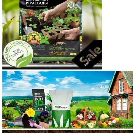
Корякский округ
Костромская область
Краснодарский край
Красноярский край
Крым
Курганская область
Курская область
Ленинградская область
Липецкая область
Магаданская область
Марий Эл