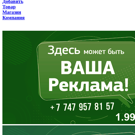
Добавить
Товар
Бурятия
Магазин
Компания
Владимирская область
Волгоградская область
Вологодская область
Воронежская область
Дагестан
Еврейская АО
Забайкальский край
Запорожская область
Ивановская область
Ингушетия