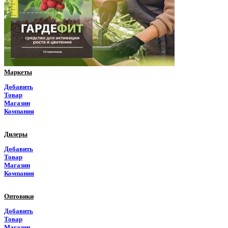
Пермский край
Приморский край
Псковская область
Ростовская область
Маркеты
Рязанская область
Добавить
Товар
Самарская область
Магазин
Компания
Саратовская область
Дилеры
Саха Якутия
Добавить
Товар
Сахалинская область
Магазин
Компания
Свердловская область
Оптовики
Северная Осетия
Добавить
Товар
Смоленская область
Магазин