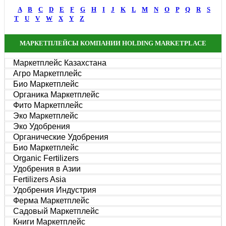
A
B
C
D
E
F
G
H
I
J
K
L
M
N
O
P
Q
R
S
T
U
V
W
X
Y
Z
МАРКЕТПЛЕЙСЫ КОМПАНИИ HOLDING MARKETPLACE
Маркетплейс Казахстана
Агро Маркетплейс
Био Маркетплейс
Органика Маркетплейс
Фито Маркетплейс
Эко Маркетплейс
Эко Удобрения
Органические Удобрения
Био Маркетплейс
Organic Fertilizers
Удобрения в Азии
Fertilizers Asia
Удобрения Индустрия
Ферма Маркетплейс
Садовый Маркетплейс
Книги Маркетплейс