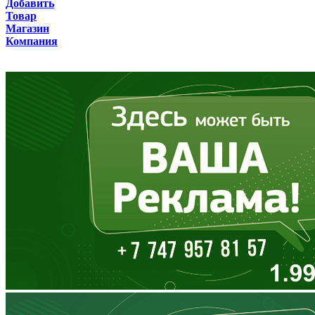
Добавить
Товар
Бурятия
Магазин
Компания
Владимирская область
Волгоградская область
Вологодская область
Воронежская область
Дагестан
Еврейская АО
Забайкальский край
Запорожская область
Ивановская область
Ингушетия