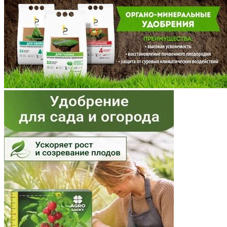
Мордовия
Московская область
Мурманская область
Ненецкий АО
Нижегородская область
Новгородская область
Новосибирская область
Омская область
Оренбургская область
Орловская область
Пензенская область