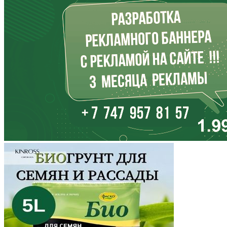
Иркутская область
Кабардино-Балкария
Калининградская область
Калмыкия
Калужская область
Камчатский край
Карачаево-Черкесия
Карелия
Кемеровская область
Кировская область
Коми