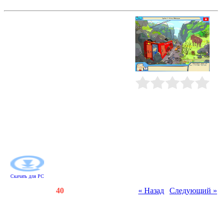
Масяня. Евротур
Отправляйтесь вместе с Масяней и
Хрюнделем в увлекательное
путешествие по Европе! Тем более
что повод для этого более чем
серьезный: бесшабашную
компашку преследует кучка
бандитов, мечтающих завладеть
африканскими брюликами. Надо
срочно делать ноги, вот только
Рейтинг
:
0.0
/
0
нарисовалась одна маленькая
проблемка. По недоразумению в
багаже у Масяни оказались
счастливые бутсы футболиста
Шершавина. А без них наши вряд
ли победят на Чемпионате Мира...
Скачать для
PC
Счетчики
:
128
/
40
« Назад
|
Следующий »
Всего комментариев
:
0