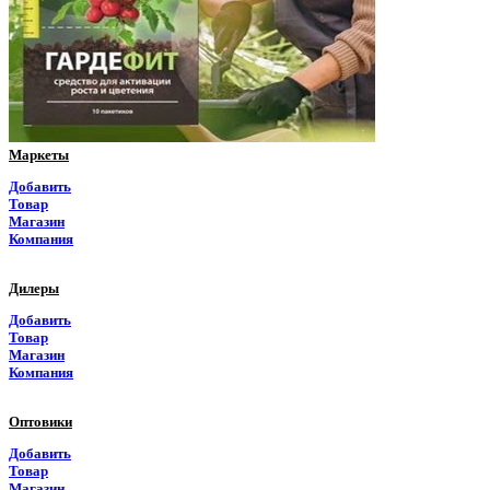
Пермский край
Приморский край
Псковская область
Ростовская область
Маркеты
Рязанская область
Добавить
Товар
Самарская область
Магазин
Компания
Саратовская область
Дилеры
Саха Якутия
Добавить
Товар
Сахалинская область
Магазин
Компания
Свердловская область
Оптовики
Северная Осетия
Добавить
Товар
Смоленская область
Магазин