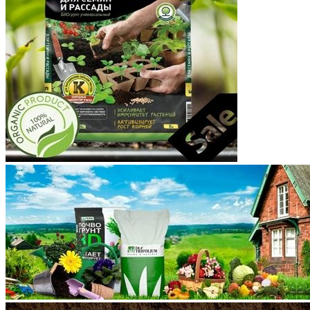
Корякский округ
Костромская область
Краснодарский край
Красноярский край
Крым
Курганская область
Курская область
Ленинградская область
Липецкая область
Магаданская область
Марий Эл