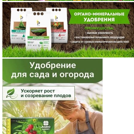
Мордовия
Московская область
Мурманская область
Ненецкий АО
Нижегородская область
Новгородская область
Новосибирская область
Омская область
Оренбургская область
Орловская область
Пензенская область