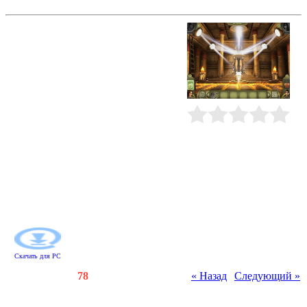
Побег из затерянного королевства
Музей египетских древностей
преподнес неожиданный сюрприз
семье археологов. Прямо в главном
зале они обнаружили тайник,
несколько тысячелетий
скрывавший Амулет времени.
Этот артефакт открыл двери в
замурованную гробницу давным-
давно забытого фараона.
Рейтинг
:
0.0
/
0
Исследуйте лабиринт подземных
комнат, соберите сокровища и
решите задачки на
сообразительность. Сделайте
сенсационные открытия и найдите
способ выбраться из
замурованного подземелья!
Скачать для
PC
Счетчики
:
151
/
78
« Назад
|
Следующий »
Всего комментариев
:
0