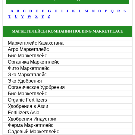
A
B
C
D
E
F
G
H
I
J
K
L
M
N
O
P
Q
R
S
T
U
V
W
X
Y
Z
МАРКЕТПЛЕЙСЫ КОМПАНИИ HOLDING MARKETPLACE
Маркетплейс Казахстана
Агро Маркетплейс
Био Маркетплейс
Органика Маркетплейс
Фито Маркетплейс
Эко Маркетплейс
Эко Удобрения
Органические Удобрения
Био Маркетплейс
Organic Fertilizers
Удобрения в Азии
Fertilizers Asia
Удобрения Индустрия
Ферма Маркетплейс
Садовый Маркетплейс