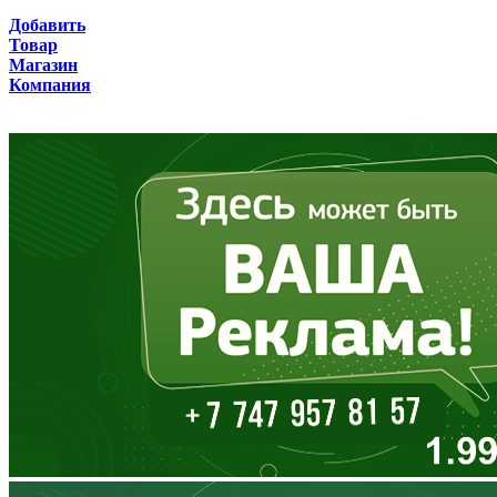
Брянская область
Добавить
Товар
Бурятия
Магазин
Компания
Владимирская область
Волгоградская область
Вологодская область
Воронежская область
Дагестан
Еврейская АО
Забайкальский край
Запорожская область
Ивановская область