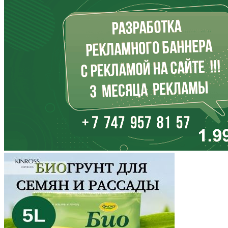
Ингушетия
Иркутская область
Кабардино-Балкария
Калининградская область
Калмыкия
Калужская область
Камчатский край
Карачаево-Черкесия
Карелия
Кемеровская область
Кировская область
Коми