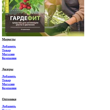
Пермский край
Приморский край
Псковская область
Ростовская область
Маркеты
Рязанская область
Добавить
Товар
Самарская область
Магазин
Компания
Саратовская область
Дилеры
Саха Якутия
Добавить
Товар
Сахалинская область
Магазин
Компания
Свердловская область
Оптовики
Северная Осетия
Добавить