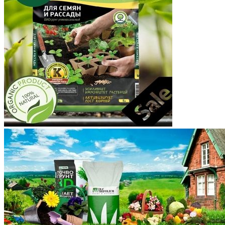
Корякский округ
Костромская область
Краснодарский край
Красноярский край
Крым
Курганская область
Курская область
Ленинградская область
Липецкая область
Магаданская область
Марий Эл