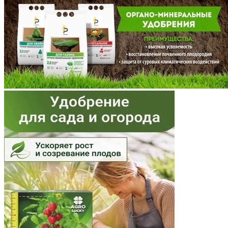
Мордовия
Московская область
Мурманская область
Ненецкий АО
Нижегородская область
Новгородская область
Новосибирская область
Омская область
Оренбургская область
Орловская область
Пензенская область