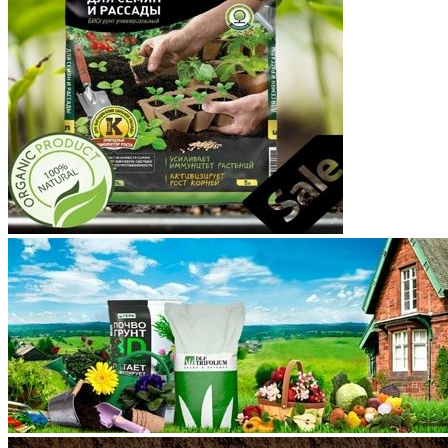
Корякский округ
Костромская область
Краснодарский край
Красноярский край
Крым
Курганская область
Курская область
Ленинградская область
Липецкая область
Магаданская область
Марий Эл