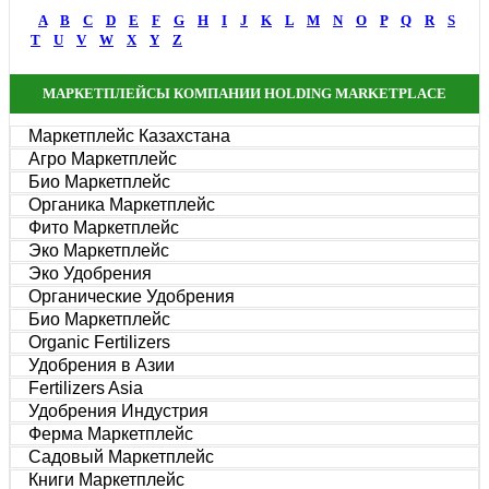
A
B
C
D
E
F
G
H
I
J
K
L
M
N
O
P
Q
R
S
T
U
V
W
X
Y
Z
МАРКЕТПЛЕЙСЫ КОМПАНИИ HOLDING MARKETPLACE
Маркетплейс Казахстана
Агро Маркетплейс
Био Маркетплейс
Органика Маркетплейс
Фито Маркетплейс
Эко Маркетплейс
Эко Удобрения
Органические Удобрения
Био Маркетплейс
Organic Fertilizers
Удобрения в Азии
Fertilizers Asia
Удобрения Индустрия
Ферма Маркетплейс
Садовый Маркетплейс
Книги Маркетплейс