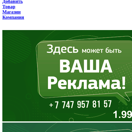
Добавить
Товар
Бурятия
Магазин
Компания
Владимирская область
Волгоградская область
Вологодская область
Воронежская область
Дагестан
Еврейская АО
Забайкальский край
Запорожская область
Ивановская область
Ингушетия