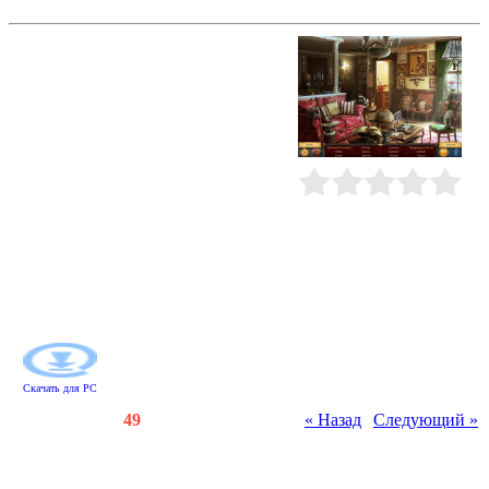
Рианна Форд и письмо Да Винчи
Римская полиция и спецслужбы
взбудоражены небывалым
преступлением. Из Департамента
древностей исчез при загадочных
обстоятельствах бесценный
раритет - запечатанное письмо
Леонардо да Винчи! Но это
полбеды. Хуже всего, что
администрация музея подозревает
Рейтинг
:
0.0
/
0
именно вас в организации налета.
Докажите свою невиновность и
подключайтесь к расследованию:
собирайте улики, решайте
головоломки и раскройте
мошенничество века!
Скачать для
PC
Счетчики
:
147
/
49
« Назад
|
Следующий »
Всего комментариев
:
0