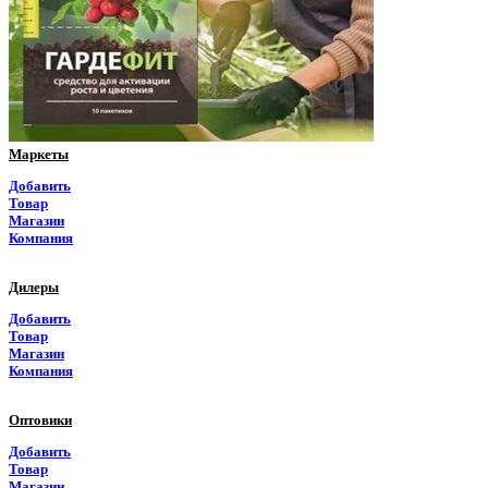
Пермский край
Приморский край
Псковская область
Ростовская область
Маркеты
Рязанская область
Добавить
Товар
Самарская область
Магазин
Компания
Саратовская область
Дилеры
Саха Якутия
Добавить
Товар
Сахалинская область
Магазин
Компания
Свердловская область
Оптовики
Северная Осетия
Добавить
Товар
Смоленская область
Магазин