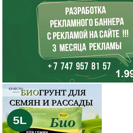
Иркутская область
Кабардино-Балкария
Калининградская область
Калмыкия
Калужская область
Камчатский край
Карачаево-Черкесия
Карелия
Кемеровская область
Кировская область
Коми