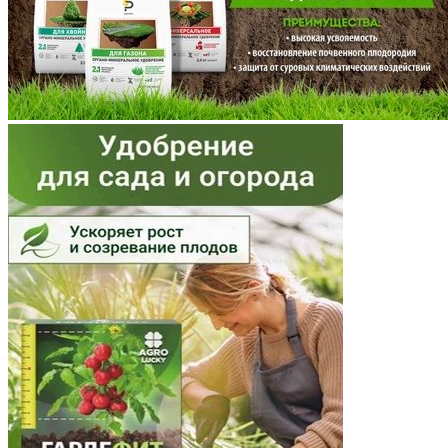
Мурманская область
Ненецкий АО
Нижегородская область
Новгородская область
Новосибирская область
Омская область
Оренбургская область
Орловская область
Пензенская область
Пермский край
Приморский край