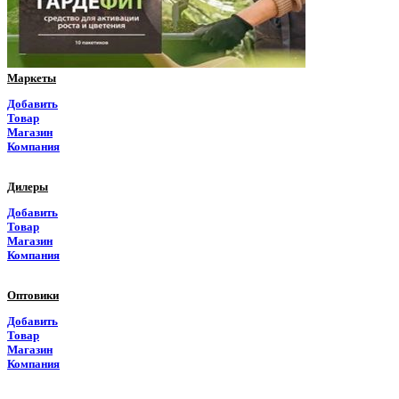
Псковская область
Ростовская область
Маркеты
Рязанская область
Добавить
Товар
Самарская область
Магазин
Компания
Саратовская область
Дилеры
Саха Якутия
Добавить
Товар
Сахалинская область
Магазин
Компания
Свердловская область
Оптовики
Северная Осетия
Добавить
Товар
Смоленская область
Магазин
Компания
Ставропольский край