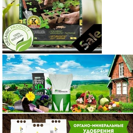
Костромская область
Краснодарский край
Красноярский край
Крым
Курганская область
Курская область
Ленинградская область
Липецкая область
Магаданская область
Марий Эл
Мордовия
Московская область