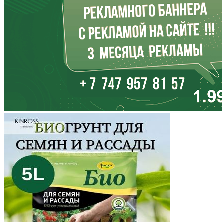
Кабардино-Балкария
Калининградская область
Калмыкия
Калужская область
Камчатский край
Карачаево-Черкесия
Карелия
Кемеровская область
Кировская область
Коми
Корякский округ