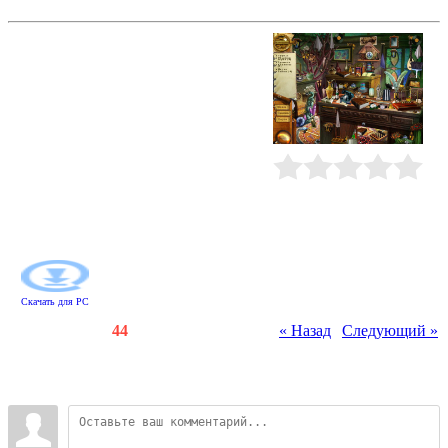
Шериф Стив
В небольшом подводном городке
происходят небывалые вещи! Кто-
то совершает налеты на самые
важные места Нептунвилля:
полицейский участок, городскую
ратушу... Неизвестный
злоумышленник покусился даже на
дом самого шерифа Стива!
Перевернул там все вверх дном, но
Рейтинг
:
0.0
/
0
ценности оставил на месте. Пора
разобраться, в чем дело. Найдите
улики и поймайте наглеца!
Скачать для
PC
Счетчики
:
112
/
44
« Назад
|
Следующий »
Всего комментариев
:
0
Войдите: