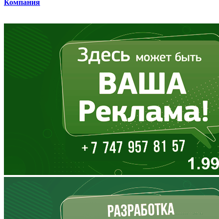
Компания
Владимирская область
Волгоградская область
Вологодская область
Воронежская область
Дагестан
Еврейская АО
Забайкальский край
Запорожская область
Ивановская область
Ингушетия
Иркутская область