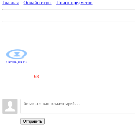
Главная
»
Онлайн игры
»
Поиск предметов
Шерлок Холмс и собака Баскервилей
К Шерлоку Холмсу и доктору Ватсону с интригующей просьбой 
дядюшки Гуго Баскервиля, погибали от острых клыков и цепки
холла. Помогите джентльменам разобраться в этом загадочном
Скачать для
PC
Счетчики
:
129
/
68
Всего комментариев
:
0
Войдите:
Отправить
Categories