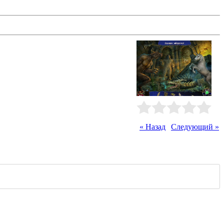
едставители его рода, начиная с
ушая мрачный покой Баскервиль-
Рейтинг
:
0.0
/
0
« Назад
|
Следующий »