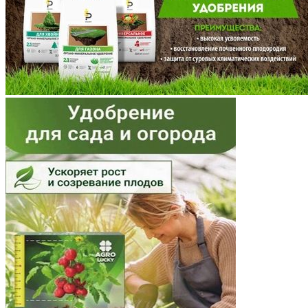
Московская область
Мурманская область
Ненецкий АО
Нижегородская область
Новгородская область
Новосибирская область
Омская область
Оренбургская область
Орловская область
Пензенская область
Пермский край