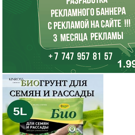
Кабардино-Балкария
Калининградская область
Калмыкия
Калужская область
Камчатский край
Карачаево-Черкесия
Карелия
Кемеровская область
Кировская область
Коми
Корякский округ