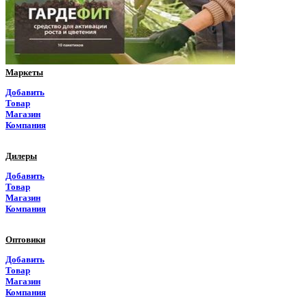
Приморский край
Псковская область
Ростовская область
Маркеты
Рязанская область
Добавить
Товар
Самарская область
Магазин
Компания
Саратовская область
Дилеры
Саха Якутия
Добавить
Товар
Сахалинская область
Магазин
Компания
Свердловская область
Оптовики
Северная Осетия
Добавить
Товар
Смоленская область
Магазин
Компания
Ставропольский край