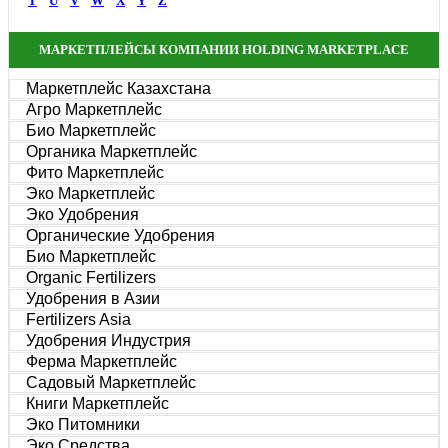
T
U
V
W
X
Y
Z
МАРКЕТПЛЕЙСЫ КОМПАНИИ HOLDING MARKETPLACE
Маркетплейс Казахстана
Агро Маркетплейс
Био Маркетплейс
Органика Маркетплейс
Фито Маркетплейс
Эко Маркетплейс
Эко Удобрения
Органические Удобрения
Био Маркетплейс
Organic Fertilizers
Удобрения в Азии
Fertilizers Asia
Удобрения Индустрия
Ферма Маркетплейс
Садовый Маркетплейс
Книги Маркетплейс
Эко Питомники
Эко Средства