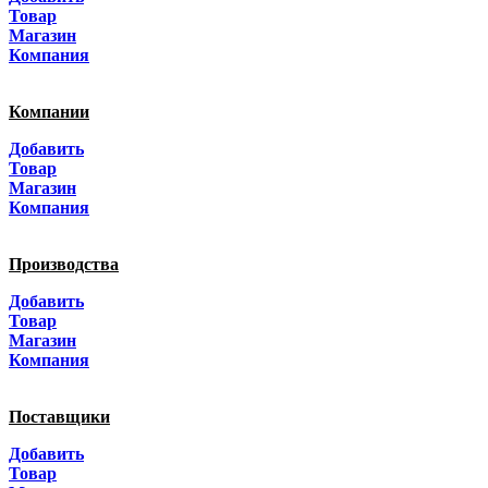
Санкт-Петербург
Товар
Магазин
Краснодар
Компания
Адыгея
Компании
Алтай
Добавить
Товар
Алтайский край
Магазин
Компания
Амурская область
Производства
Архангельская область
Добавить
Астраханская область
Товар
Магазин
Башкортостанa
Компания
Белгородская область
Поставщики
Брянская область
Добавить
Товар
Бурятия