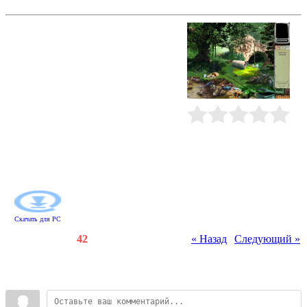
Снежный человек. Преследуя тень
Линда, популярная телеведущая,
получает задание от шефа:
выяснить, что происходит в
городском парке. Говорят, там
видели Снежного человека.
Займитесь поиском предметов и
разгадыванием головоломок и
помогите отважной девушке
узнать правду о загадочном
Рейтинг
:
0.0
/
0
существе. Первым делом
отправляйтесь на прогулку по
парку - возможно, впереди вас
ждет весьма необычная встреча...
Скачать для
PC
Счетчики
:
112
/
42
« Назад
|
Следующий »
Всего комментариев
:
0
Войдите: