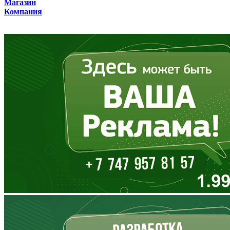
Магазин
Компания
Владимирская область
Волгоградская область
Вологодская область
Воронежская область
Дагестан
Еврейская АО
Забайкальский край
Запорожская область
Ивановская область
Ингушетия
Иркутская область