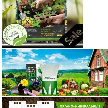
Костромская область
Краснодарский край
Красноярский край
Крым
Курганская область
Курская область
Ленинградская область
Липецкая область
Магаданская область
Марий Эл
Мордовия