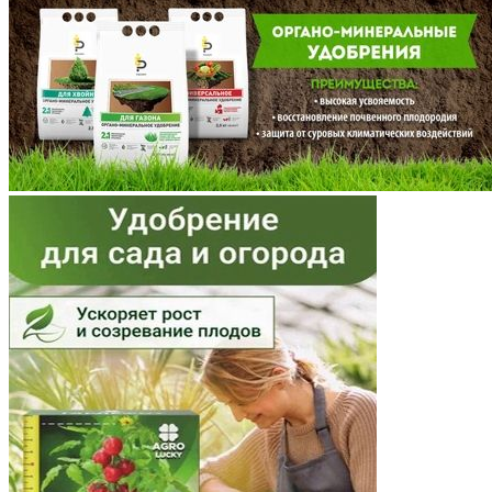
Мордовия
Московская область
Мурманская область
Ненецкий АО
Нижегородская область
Новгородская область
Новосибирская область
Омская область
Оренбургская область
Орловская область
Пензенская область