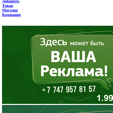
Добавить
Товар
Бурятия
Магазин
Компания
Владимирская область
Волгоградская область
Вологодская область
Воронежская область
Дагестан
Еврейская АО
Забайкальский край
Запорожская область
Ивановская область
Ингушетия