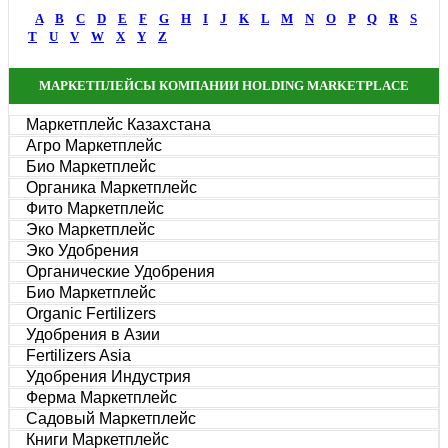
A
B
C
D
E
F
G
H
I
J
K
L
M
N
O
P
Q
R
S
T
U
V
W
X
Y
Z
МАРКЕТПЛЕЙСЫ КОМПАНИИ HOLDING MARKETPLACE
Маркетплейс Казахстана
Агро Маркетплейс
Био Маркетплейс
Органика Маркетплейс
Фито Маркетплейс
Эко Маркетплейс
Эко Удобрения
Органические Удобрения
Био Маркетплейс
Organic Fertilizers
Удобрения в Азии
Fertilizers Asia
Удобрения Индустрия
Ферма Маркетплейс
Садовый Маркетплейс
Книги Маркетплейс