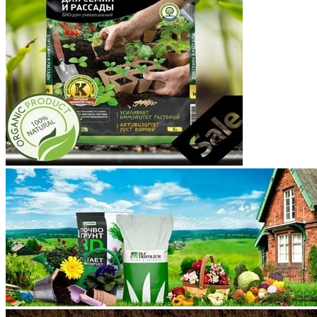
Корякский округ
Костромская область
Краснодарский край
Красноярский край
Крым
Курганская область
Курская область
Ленинградская область
Липецкая область
Магаданская область
Марий Эл