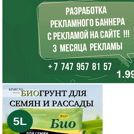
Иркутская область
Кабардино-Балкария
Калининградская область
Калмыкия
Калужская область
Камчатский край
Карачаево-Черкесия
Карелия
Кемеровская область
Кировская область
Коми