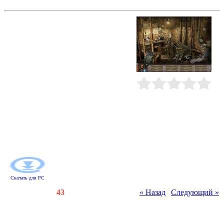
В западне
В нижнем уровне этого строения
когда-то была автомастерская.
Сейчас там не осталось ни одного
исправного автомобиля. Этажом
выше - жилая комната,
переоборудованная под
больничную палату с жутковатыми
приспособлениями, гримерка со
странными манекенами, душевая с
Рейтинг
:
0.0
/
0
отвалившимся кафелем, кухня, на
которой не найти ни крошки
съестного. Ваша главная задача -
найти выход из этого лабиринта
раньше, чем его хозяин до вас
доберется.
Скачать для
PC
Счетчики
:
124
/
43
« Назад
|
Следующий »
Всего комментариев
:
0