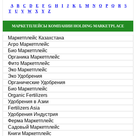
A
B
C
D
E
F
G
H
I
J
K
L
M
N
O
P
Q
R
S
T
U
V
W
X
Y
Z
МАРКЕТПЛЕЙСЫ КОМПАНИИ HOLDING MARKETPLACE
Маркетплейс Казахстана
Агро Маркетплейс
Био Маркетплейс
Органика Маркетплейс
Фито Маркетплейс
Эко Маркетплейс
Эко Удобрения
Органические Удобрения
Био Маркетплейс
Organic Fertilizers
Удобрения в Азии
Fertilizers Asia
Удобрения Индустрия
Ферма Маркетплейс
Садовый Маркетплейс
Книги Маркетплейс