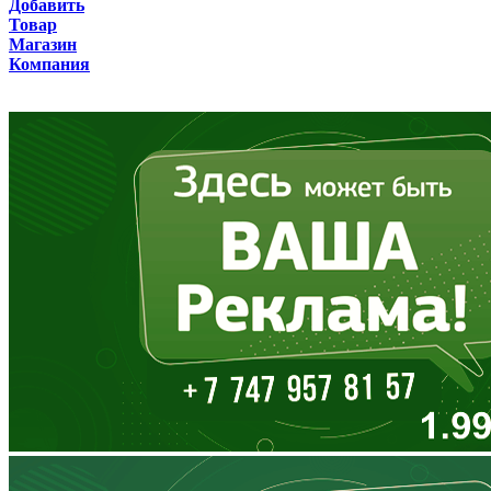
Добавить
Товар
Бурятия
Магазин
Компания
Владимирская область
Волгоградская область
Вологодская область
Воронежская область
Дагестан
Еврейская АО
Забайкальский край
Запорожская область
Ивановская область
Ингушетия