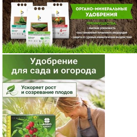
Мордовия
Московская область
Мурманская область
Ненецкий АО
Нижегородская область
Новгородская область
Новосибирская область
Омская область
Оренбургская область
Орловская область
Пензенская область