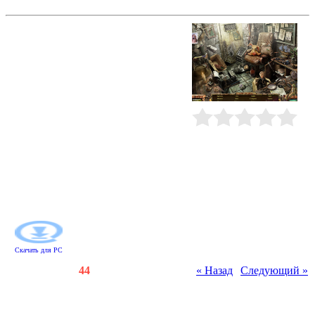
Заблудшие души. Игрушка
Сэм и Даниэла недавно
поженились и были очень
счастливы. Но однажды вечером к
ним в дом постучалась беда. Сэм
исчез, как будто его никогда и не
было, а вместо него кто-то
подбросил на порог посылку с
говорящей куклой. Это жутковатое
создание станет единственным
Рейтинг
:
0.0
/
0
верным помощником Даниэлы в
поисках мужа. Помогите ей найти
заброшенный город, разобраться в
тайнах давно минувших дней,
решить все головоломки и спасти
мужа!
Скачать для
PC
Счетчики
:
116
/
44
« Назад
|
Следующий »
Всего комментариев
:
0