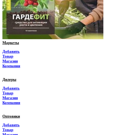
Пермский край
Приморский край
Псковская область
Ростовская область
Маркеты
Рязанская область
Добавить
Товар
Самарская область
Магазин
Компания
Саратовская область
Дилеры
Саха Якутия
Добавить
Товар
Сахалинская область
Магазин
Компания
Свердловская область
Оптовики
Северная Осетия
Добавить
Товар
Смоленская область
Магазин