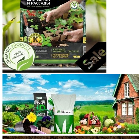
Корякский округ
Костромская область
Краснодарский край
Красноярский край
Крым
Курганская область
Курская область
Ленинградская область
Липецкая область
Магаданская область
Марий Эл