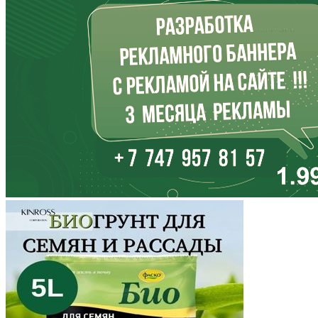
Иркутская область
Кабардино-Балкария
Калининградская область
Калмыкия
Калужская область
Камчатский край
Карачаево-Черкесия
Карелия
Кемеровская область
Кировская область
Коми