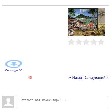
Затерянные жемчужины Таити
Острова Таити - отличное место
для того, чтобы найти что-нибудь
по-настоящему удивительное...
Например, перламутровые
жемчужины редкой красоты. И не
только! Отправляйтесь в эти
дивные места, решайте
хитроумные головоломки,
сравнивайте картинки и
Рейтинг
:
0.0
/
0
отыскивайте самые разные
предметы!
Скачать для
PC
Счетчики
:
117
/
46
« Назад
|
Следующий »
Всего комментариев
:
0
Войдите: