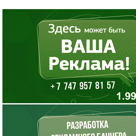
Владимирская область
Волгоградская область
Вологодская область
Воронежская область
Дагестан
Еврейская АО
Забайкальский край
Запорожская область
Ивановская область
Ингушетия
Иркутская область
Кабардино-Балкария