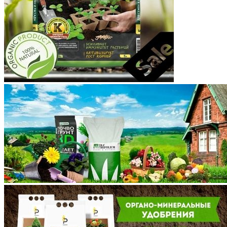
Краснодарский край
Красноярский край
Крым
Курганская область
Курская область
Ленинградская область
Липецкая область
Магаданская область
Марий Эл
Мордовия
Московская область