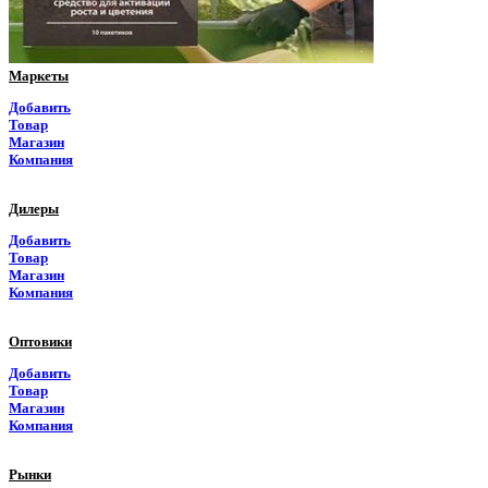
Псковская область
Ростовская область
Маркеты
Рязанская область
Добавить
Товар
Самарская область
Магазин
Компания
Саратовская область
Дилеры
Саха Якутия
Добавить
Товар
Сахалинская область
Магазин
Компания
Свердловская область
Оптовики
Северная Осетия
Добавить
Товар
Смоленская область
Магазин
Компания
Ставропольский край
Рынки