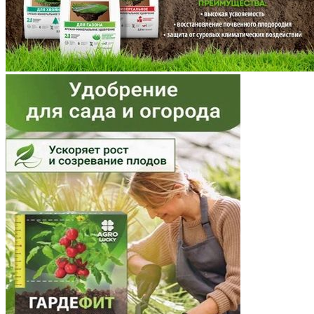
Мурманская область
Ненецкий АО
Нижегородская область
Новгородская область
Новосибирская область
Омская область
Оренбургская область
Орловская область
Пензенская область
Пермский край
Приморский край