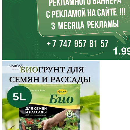
Калининградская область
Калмыкия
Калужская область
Камчатский край
Карачаево-Черкесия
Карелия
Кемеровская область
Кировская область
Коми
Корякский округ
Костромская область