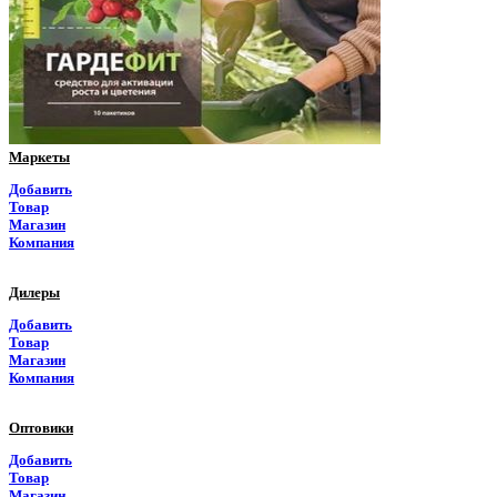
Пермский край
Приморский край
Псковская область
Ростовская область
Маркеты
Рязанская область
Добавить
Товар
Самарская область
Магазин
Компания
Саратовская область
Дилеры
Саха Якутия
Добавить
Товар
Сахалинская область
Магазин
Компания
Свердловская область
Оптовики
Северная Осетия
Добавить
Товар
Смоленская область
Магазин