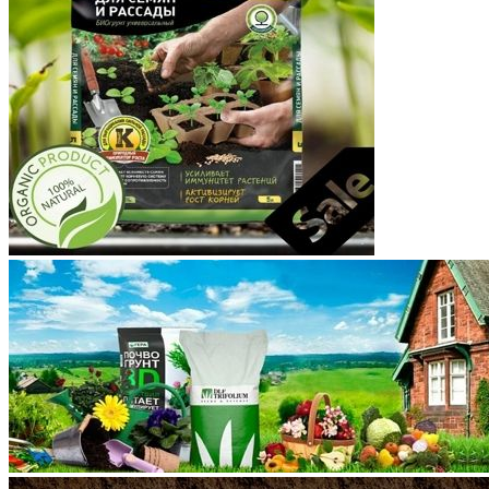
Корякский округ
Костромская область
Краснодарский край
Красноярский край
Крым
Курганская область
Курская область
Ленинградская область
Липецкая область
Магаданская область
Марий Эл