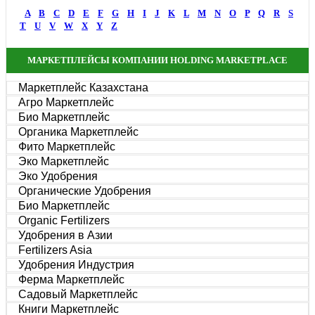
A
B
C
D
E
F
G
H
I
J
K
L
M
N
O
P
Q
R
S
T
U
V
W
X
Y
Z
МАРКЕТПЛЕЙСЫ КОМПАНИИ HOLDING MARKETPLACE
Маркетплейс Казахстана
Агро Маркетплейс
Био Маркетплейс
Органика Маркетплейс
Фито Маркетплейс
Эко Маркетплейс
Эко Удобрения
Органические Удобрения
Био Маркетплейс
Organic Fertilizers
Удобрения в Азии
Fertilizers Asia
Удобрения Индустрия
Ферма Маркетплейс
Садовый Маркетплейс
Книги Маркетплейс