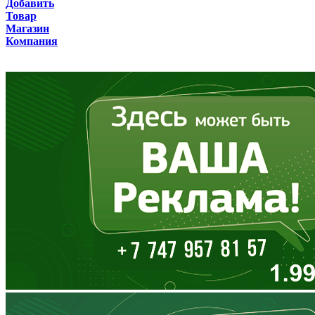
Добавить
Товар
Бурятия
Магазин
Компания
Владимирская область
Волгоградская область
Вологодская область
Воронежская область
Дагестан
Еврейская АО
Забайкальский край
Запорожская область
Ивановская область
Ингушетия