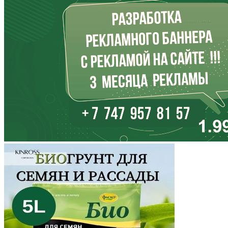
Иркутская область
Кабардино-Балкария
Калининградская область
Калмыкия
Калужская область
Камчатский край
Карачаево-Черкесия
Карелия
Кемеровская область
Кировская область
Коми