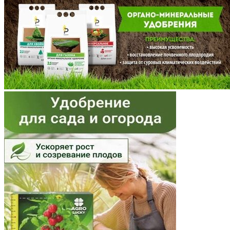
Мордовия
Московская область
Мурманская область
Ненецкий АО
Нижегородская область
Новгородская область
Новосибирская область
Омская область
Оренбургская область
Орловская область
Пензенская область