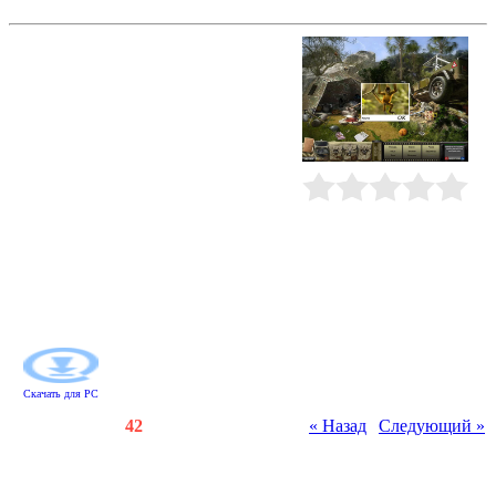
Zатерянный город Z
Помогите Мэдисон найти ее
пропавшую сестру в тропических
лесах Амазонии! Эбби,
исследовательница из Nat Geo,
отправилась по следам полковника
Фоссета, который в начале
прошлого века разыскивал в
сельве легендарный затерянный
город Z. Это загадочное место не
Рейтинг
:
0.0
/
0
отпускает гостей - полковник не
вернулся из экспедиции, а теперь
пропала и Эбби. Мэдисон нужно
отыскать их следы и проделать
долгий и опасный путь, чтобы
спасти сестру.
Скачать для
PC
Счетчики
:
141
/
42
« Назад
|
Следующий »
Всего комментариев
:
0