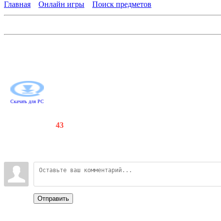
Главная
»
Онлайн игры
»
Поиск предметов
Журналистские истории. Смерть у ворот
Журналисту Майклу Дженингсу предстоит расследование громко
истины, Майклу придется посетить полицию, старинный особня
раньше и не подозревал. Кропотливо исследуя найденные улик
Скачать для
PC
Счетчики
:
141
/
43
Всего комментариев
:
0
Войдите:
Отправить
Categories