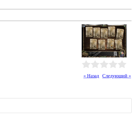
р города. Чтобы добраться до
а, о существовании которых он
бности этого дела.
Рейтинг
:
0.0
/
0
« Назад
|
Следующий »