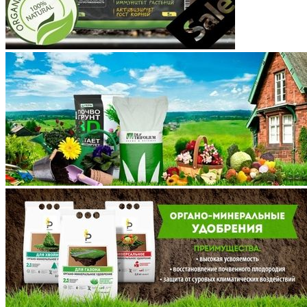
Крым
Курганская область
Курская область
Ленинградская область
Липецкая область
Магаданская область
Марий Эл
Мордовия
Московская область
Мурманская область
Ненецкий АО