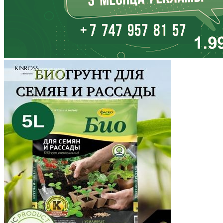
Калужская область
Камчатский край
Карачаево-Черкесия
Карелия
Кемеровская область
Кировская область
Коми
Корякский округ
Костромская область
Краснодарский край
Красноярский край