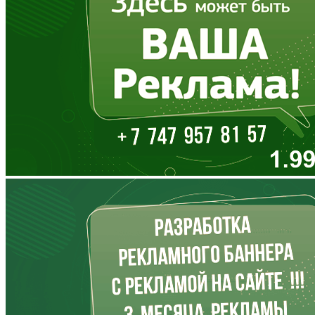
Воронежская область
Дагестан
Еврейская АО
Забайкальский край
Запорожская область
Ивановская область
Ингушетия
Иркутская область
Кабардино-Балкария
Калининградская область
Калмыкия