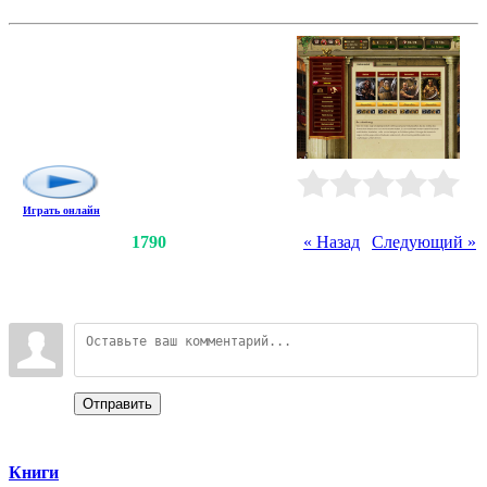
Gladiatus
Кровь и ярость! В мире, в котором
лучшие воины выходят из
катакомб на солнце, чтобы выбрать
свою судьбу, честь и слава ждут вас
в пыли арены, в легендах древнего
мира. Поднимите свой меч...
Рейтинг
:
0.0
/
0
Играть онлайн
Счетчики
:
1941
/
1790
« Назад
|
Следующий »
Всего комментариев
:
0
Войдите:
Отправить
Categories
Книги