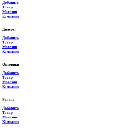
Добавить
Товар
Самарская область
Магазин
Компания
Саратовская область
Дилеры
Саха Якутия
Добавить
Товар
Сахалинская область
Магазин
Компания
Свердловская область
Оптовики
Северная Осетия
Добавить
Товар
Смоленская область
Магазин
Компания
Ставропольский край
Рынки
Таймырский край
Добавить
Товар
Тамбовская область
Магазин
Компания
Татарстан