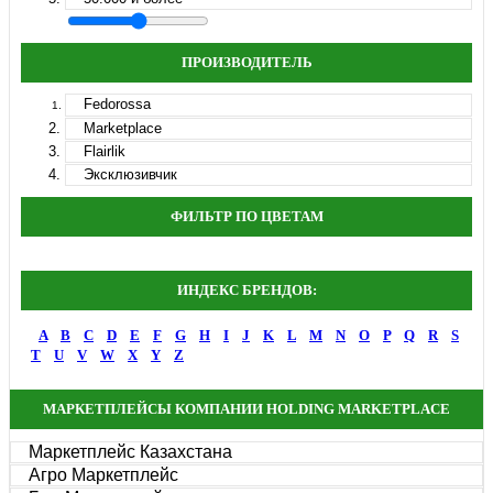
ПРОИЗВОДИТЕЛЬ
Fedorossa
Marketplace
Flairlik
Эксклюзивчик
ФИЛЬТР ПО ЦВЕТАМ
ИНДЕКС БРЕНДОВ:
A
B
C
D
E
F
G
H
I
J
K
L
M
N
O
P
Q
R
S
T
U
V
W
X
Y
Z
МАРКЕТПЛЕЙСЫ КОМПАНИИ HOLDING MARKETPLACE
Маркетплейс Казахстана
Агро Маркетплейс