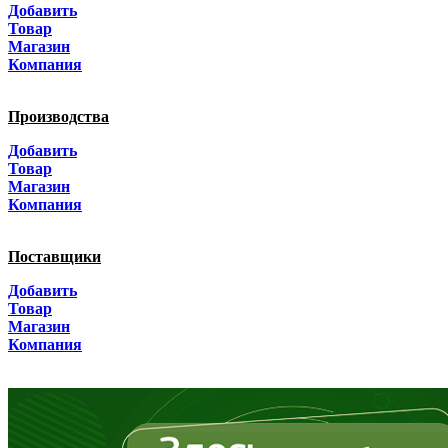
Добавить
Товар
Алтайский край
Магазин
Компания
Амурская область
Производства
Архангельская область
Добавить
Астраханская область
Товар
Магазин
Башкортостанa
Компания
Белгородская область
Поставщики
Брянская область
Добавить
Товар
Бурятия
Магазин
Компания
Владимирская область
Волгоградская область
Вологодская область