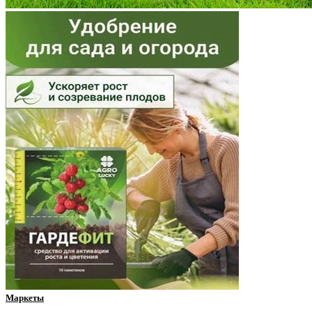
Нижегородская область
Новгородская область
Новосибирская область
Омская область
Оренбургская область
Орловская область
Пензенская область
Пермский край
Приморский край
Псковская область
Ростовская область
Маркеты
Рязанская область