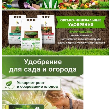
Марий Эл
Мордовия
Московская область
Мурманская область
Ненецкий АО
Нижегородская область
Новгородская область
Новосибирская область
Омская область
Оренбургская область
Орловская область