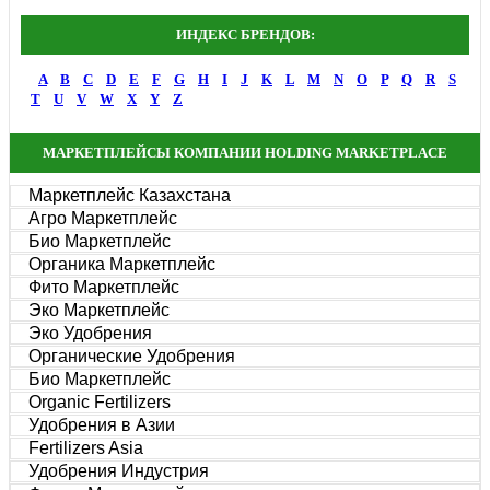
ИНДЕКС БРЕНДОВ:
A
B
C
D
E
F
G
H
I
J
K
L
M
N
O
P
Q
R
S
T
U
V
W
X
Y
Z
МАРКЕТПЛЕЙСЫ КОМПАНИИ HOLDING MARKETPLACE
Маркетплейс Казахстана
Агро Маркетплейс
Био Маркетплейс
Органика Маркетплейс
Фито Маркетплейс
Эко Маркетплейс
Эко Удобрения
Органические Удобрения
Био Маркетплейс
Organic Fertilizers
Удобрения в Азии
Fertilizers Asia
Удобрения Индустрия