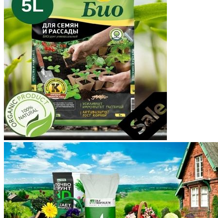
Коми
Корякский округ
Костромская область
Краснодарский край
Красноярский край
Крым
Курганская область
Курская область
Ленинградская область
Липецкая область
Магаданская область