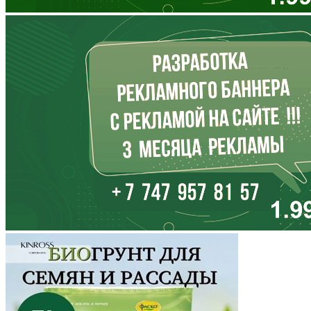
Ингушетия
Иркутская область
Кабардино-Балкария
Калининградская область
Калмыкия
Калужская область
Камчатский край
Карачаево-Черкесия
Карелия
Кемеровская область
Кировская область