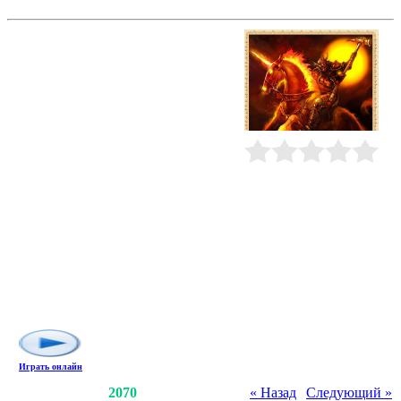
Легенда: Наследие Драконов
Попадая в игру, вы оказываетесь в
мире Фэо. В мире, где есть две
доминирующие расы: магмары и
люди. Их вражда началась давным-
давно, и на протяжении многих
лет идут постоянные войны.
Зарегистрировавшись и начав
играть, вам придется примкнуть к
одной из враждующих сторон и
Рейтинг
:
0.0
/
0
погрузиться в пучину
битвы.Разнообразие различных
видов доспехов и оружия позволят
вам подобрать наиболее
подходящий вариант "раскачки"
персонажа. Различные эликсиры и
снадобья помогут вам в жестоких
боях и дадут вам дополнительные
силы для победы над врагом.
Играть онлайн
Счетчики
:
2217
/
2070
« Назад
|
Следующий »