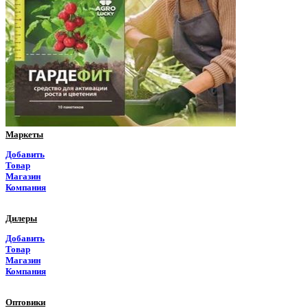
Пензенская область
Пермский край
Приморский край
Псковская область
Ростовская область
Маркеты
Рязанская область
Добавить
Товар
Самарская область
Магазин
Компания
Саратовская область
Дилеры
Саха Якутия
Добавить
Товар
Сахалинская область
Магазин
Компания
Свердловская область
Оптовики