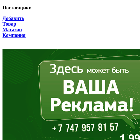
Белгородская область
Поставщики
Брянская область
Добавить
Товар
Бурятия
Магазин
Компания
Владимирская область
Волгоградская область
Вологодская область
Воронежская область
Дагестан
Еврейская АО
Забайкальский край
Запорожская область
Ивановская область