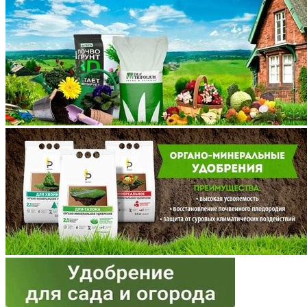
Курская область
Ленинградская область
Липецкая область
Магаданская область
Марий Эл
Мордовия
Московская область
Мурманская область
Ненецкий АО
Нижегородская область
Новгородская область
Новосибирская область