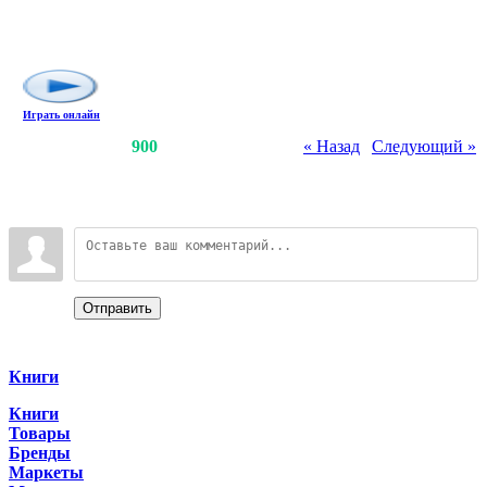
это возможно пришло время
завоёвывать другие деревни и
создавать свою империю.
Играть онлайн
Счетчики
:
1039
/
900
« Назад
|
Следующий »
Всего комментариев
:
0
Войдите:
Отправить
Categories
Книги
Книги
Товары
Бренды
Маркеты