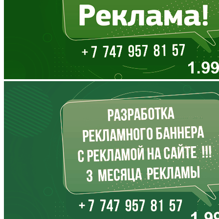
Еврейская АО
Забайкальский край
Запорожская область
Ивановская область
Ингушетия
Иркутская область
Кабардино-Балкария
Калининградская область
Калмыкия
Калужская область
Камчатский край