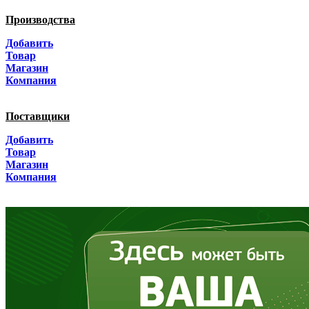
Производства
Архангельская область
Добавить
Астраханская область
Товар
Магазин
Башкортостанa
Компания
Белгородская область
Поставщики
Брянская область
Добавить
Товар
Бурятия
Магазин
Компания
Владимирская область
Волгоградская область
Вологодская область
Воронежская область
Дагестан