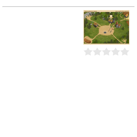
Война племён
Война племён - браузерная игра о
средневековье. Каждый игрок
управляет маленькой деревней,
которую он может развить и
сделать известной и
могущественной. Под вашим
началом ваша деревня будет расти
и процветать.Но ваша деревня не
единственная. Все правители
Рейтинг
:
0.0
/
0
деревень вокруг вас имеют ту же
цель: создать самую большую
империю. Вы должны
использовать войска, которые вы
тренируете в своей деревне, чтобы
остановить своих врагов
разграбляя и разрушая их деревни.
Рано или поздно вам придётся
объединиться в племя с другими
игроками, чтобы сражаться вместе
и помогать друг другу в трудные
времена.После того, как вы
развили свою деревню и сделали
ей настолько сильной, насколько