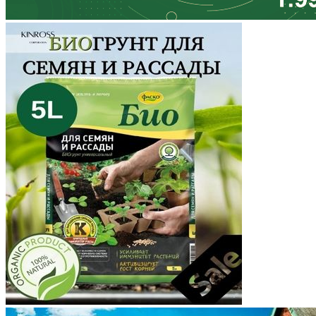
Карачаево-Черкесия
Карелия
Кемеровская область
Кировская область
Коми
Корякский округ
Костромская область
Краснодарский край
Красноярский край
Крым
Курганская область