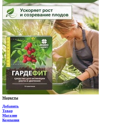
Омская область
Оренбургская область
Орловская область
Пензенская область
Пермский край
Приморский край
Псковская область
Ростовская область
Маркеты
Рязанская область
Добавить
Товар
Самарская область
Магазин
Компания
Саратовская область