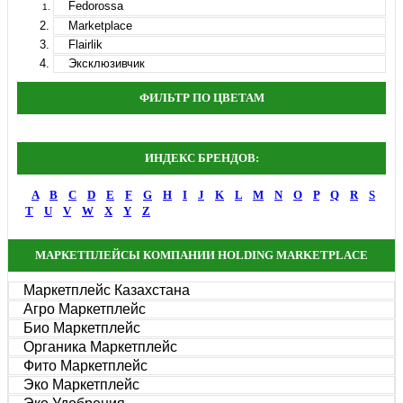
Fedorossa
Marketplace
Flairlik
Эксклюзивчик
ФИЛЬТР ПО ЦВЕТАМ
ИНДЕКС БРЕНДОВ:
A
B
C
D
E
F
G
H
I
J
K
L
M
N
O
P
Q
R
S
T
U
V
W
X
Y
Z
МАРКЕТПЛЕЙСЫ КОМПАНИИ HOLDING MARKETPLACE
Маркетплейс Казахстана
Агро Маркетплейс
Био Маркетплейс
Органика Маркетплейс
Фито Маркетплейс
Эко Маркетплейс