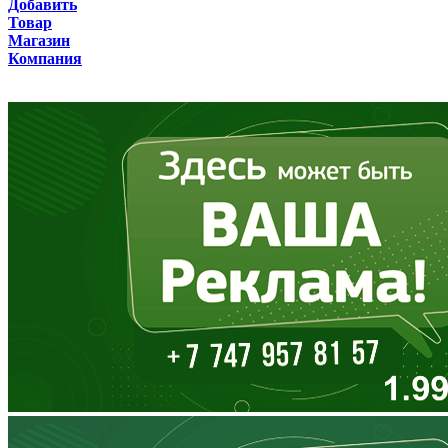
Добавить
Товар
Бурятия
Магазин
Компания
Владимирская область
Волгоградская область
Вологодская область
Воронежская область
Дагестан
Еврейская АО
Забайкальский край
Запорожская область
Ивановская область
Ингушетия