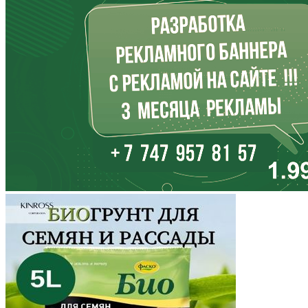
Иркутская область
Кабардино-Балкария
Калининградская область
Калмыкия
Калужская область
Камчатский край
Карачаево-Черкесия
Карелия
Кемеровская область
Кировская область
Коми