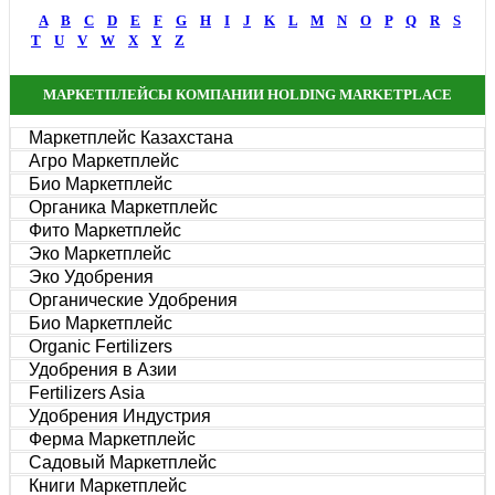
A
B
C
D
E
F
G
H
I
J
K
L
M
N
O
P
Q
R
S
T
U
V
W
X
Y
Z
МАРКЕТПЛЕЙСЫ КОМПАНИИ HOLDING MARKETPLACE
Маркетплейс Казахстана
Агро Маркетплейс
Био Маркетплейс
Органика Маркетплейс
Фито Маркетплейс
Эко Маркетплейс
Эко Удобрения
Органические Удобрения
Био Маркетплейс
Organic Fertilizers
Удобрения в Азии
Fertilizers Asia
Удобрения Индустрия
Ферма Маркетплейс
Садовый Маркетплейс
Книги Маркетплейс