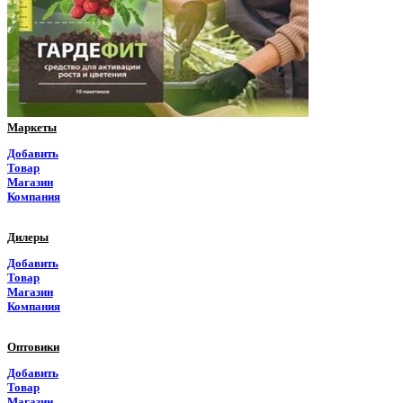
Пермский край
Приморский край
Псковская область
Ростовская область
Маркеты
Рязанская область
Добавить
Товар
Самарская область
Магазин
Компания
Саратовская область
Дилеры
Саха Якутия
Добавить
Товар
Сахалинская область
Магазин
Компания
Свердловская область
Оптовики
Северная Осетия
Добавить
Товар
Смоленская область
Магазин