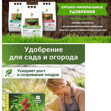
Мордовия
Московская область
Мурманская область
Ненецкий АО
Нижегородская область
Новгородская область
Новосибирская область
Омская область
Оренбургская область
Орловская область
Пензенская область