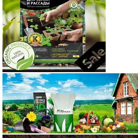
Корякский округ
Костромская область
Краснодарский край
Красноярский край
Крым
Курганская область
Курская область
Ленинградская область
Липецкая область
Магаданская область
Марий Эл