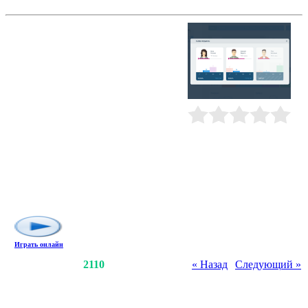
Web Tycoon
Многопользовательский
экономический бизнес-симулятор,
позволяющий взять на себя роль
веб-мастера, стать во главе веб-
индустрии, создать и развить
собственный бизнес. Вы сможете
создать собственный сайт, и
используя постоянно
обновляющиеся технологии,
Рейтинг
:
0.0
/
0
привести его к успеху. Научитесь
зарабатывать на сайте при помощи
продажи рекламных мест,
обменивайтесь ссылками с
другими участниками, участвуйте
в соревнованиях!
Играть онлайн
Счетчики
:
2254
/
2110
« Назад
|
Следующий »
Всего комментариев
:
0