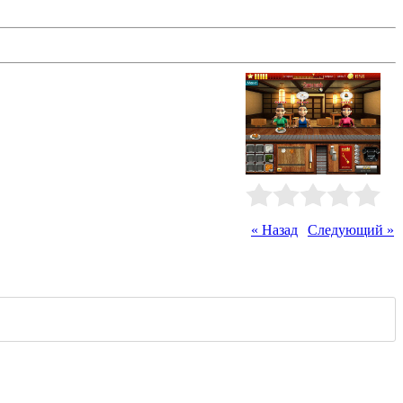
по телефону ингредиенты для
канного блюда строго по рецептуре!
Рейтинг
:
0.0
/
0
« Назад
|
Следующий »