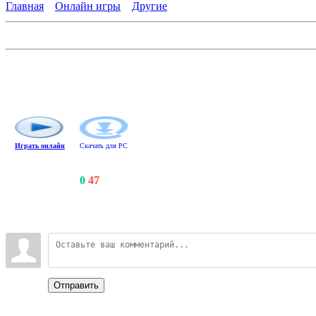
Главная
»
Онлайн игры
»
Другие
Youda Суши шеф
Откройте сеть ресторанов для любителей японской экзотики! 
роллов: рис, икру и нори - спрессованные водоросли. Сворач
Клиенты будут довольны и щедры, если их заказ вы выполните
Играть онлайн
Скачать для
PC
Счетчики
:
129
/
0
/
47
Всего комментариев
:
0
Войдите:
Отправить
Categories