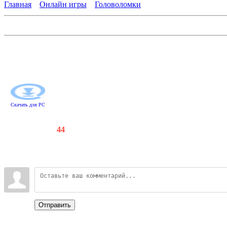
Главная
»
Онлайн игры
»
Головоломки
Долина магов
Что случилось в чудесной стране? Там стало слишком тихо: ни
игровом поле и зарабатывая очки! Вам доступно несколько ре
цепочками. С каждым уровнем вы будете все ближе к цели и в 
Скачать для
PC
Счетчики
:
114
/
44
Всего комментариев
:
0
Войдите:
Отправить
Categories