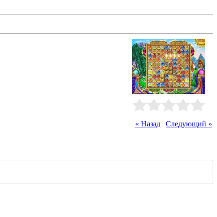
ись, решая головоломки с фишками на
ся местами или выделяются курсором
Рейтинг
:
0.0
/
0
« Назад
|
Следующий »