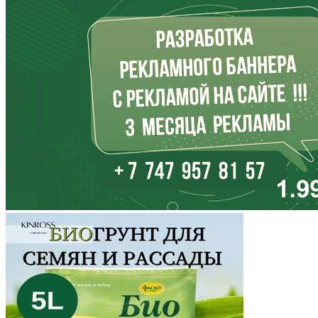
Ингушетия
Иркутская область
Кабардино-Балкария
Калининградская область
Калмыкия
Калужская область
Камчатский край
Карачаево-Черкесия
Карелия
Кемеровская область
Кировская область
Коми