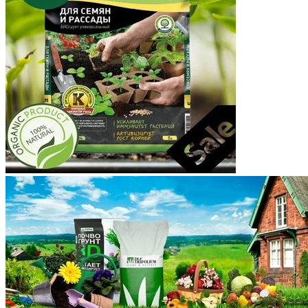
Корякский округ
Костромская область
Краснодарский край
Красноярский край
Крым
Курганская область
Курская область
Ленинградская область
Липецкая область
Магаданская область
Марий Эл