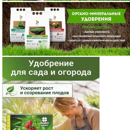
Мордовия
Московская область
Мурманская область
Ненецкий АО
Нижегородская область
Новгородская область
Новосибирская область
Омская область
Оренбургская область
Орловская область
Пензенская область