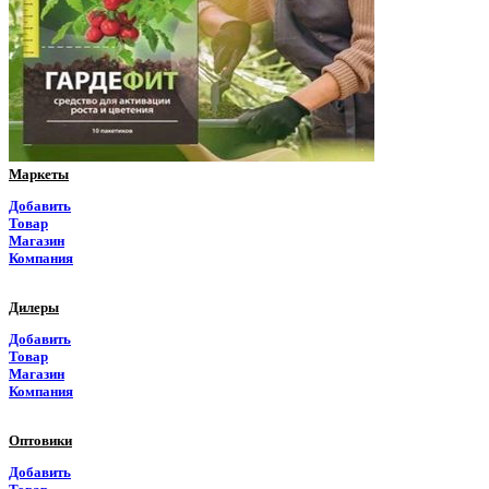
Пермский край
Приморский край
Псковская область
Ростовская область
Маркеты
Рязанская область
Добавить
Товар
Самарская область
Магазин
Компания
Саратовская область
Дилеры
Саха Якутия
Добавить
Товар
Сахалинская область
Магазин
Компания
Свердловская область
Оптовики
Северная Осетия
Добавить