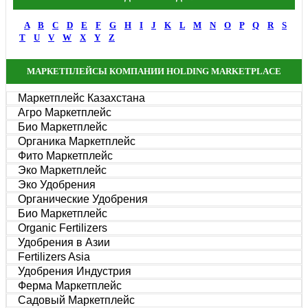
A
B
C
D
E
F
G
H
I
J
K
L
M
N
O
P
Q
R
S
T
U
V
W
X
Y
Z
МАРКЕТПЛЕЙСЫ КОМПАНИИ HOLDING MARKETPLACE
Маркетплейс Казахстана
Агро Маркетплейс
Био Маркетплейс
Органика Маркетплейс
Фито Маркетплейс
Эко Маркетплейс
Эко Удобрения
Органические Удобрения
Био Маркетплейс
Organic Fertilizers
Удобрения в Азии
Fertilizers Asia
Удобрения Индустрия
Ферма Маркетплейс
Садовый Маркетплейс