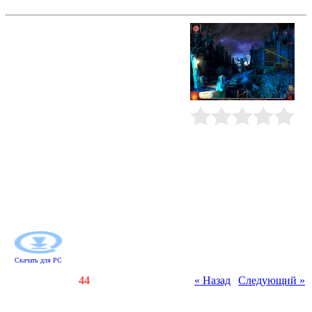
Город вампиров
Настоящая любовь всегда проходит
кучу испытаний. Джон и Нина
тоже не стали исключением из
этого правила. У них было все, о
чем только можно мечтать. Но
однажды Нина исчезла... Джон
отправился на ее поиски и
очутился в Городе вампиров, где
ориентироваться одному будет
Рейтинг
:
0.0
/
0
тяжеловато. Помогите ему как
можно быстрее найти карту
города, собрать инвентарь,
необходимый для борьбы с
вампирами, и верните влюбленной
паре их прежнюю беззаботную
жизнь.
Скачать для
PC
Счетчики
:
121
/
44
« Назад
|
Следующий »
Всего комментариев
:
0