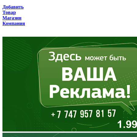
Брянская область
Добавить
Товар
Бурятия
Магазин
Компания
Владимирская область
Волгоградская область
Вологодская область
Воронежская область
Дагестан
Еврейская АО
Забайкальский край
Запорожская область
Ивановская область