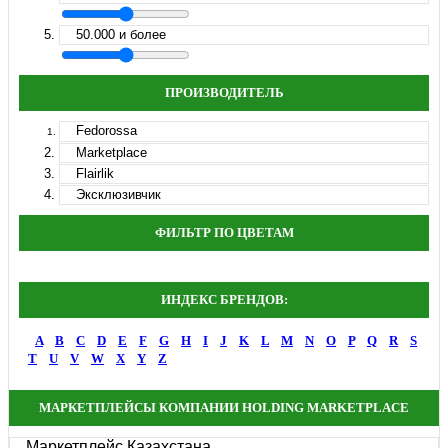
50.000 и более
ПРОИЗВОДИТЕЛЬ
Fedorossa
Marketplace
Flairlik
Эксклюзивчик
ФИЛЬТР ПО ЦВЕТАМ
ИНДЕКС БРЕНДОВ:
A
B
C
D
E
F
G
H
I
J
K
L
M
N
O
P
Q
R
S
T
U
V
W
X
Y
Z
МАРКЕТПЛЕЙСЫ КОМПАНИИ HOLDING MARKETPLACE
Маркетплейс Казахстана