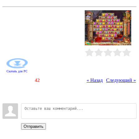
История гномов
Гномы - трудолюбивый народец,
живущий глубоко под землей. Но
так было не всегда. Когда-то они
гуляли по лесам, купались в озерах
и, как дети, радовались лучам
солнца... Узнаете, что случилось,
решая занимательные
головоломки!
Рейтинг
:
0.0
/
0
Скачать для
PC
Счетчики
:
113
/
42
« Назад
|
Следующий »
Всего комментариев
:
0
Войдите:
Отправить
Categories