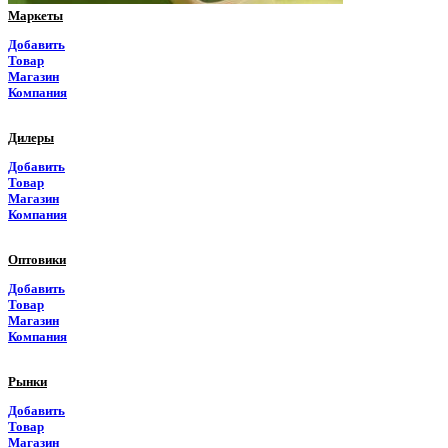
Маркеты
Рязанская область
Добавить
Товар
Самарская область
Магазин
Компания
Саратовская область
Дилеры
Саха Якутия
Добавить
Товар
Сахалинская область
Магазин
Компания
Свердловская область
Оптовики
Северная Осетия
Добавить
Товар
Смоленская область
Магазин
Компания
Ставропольский край
Рынки
Таймырский край
Добавить
Товар
Тамбовская область
Магазин