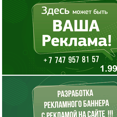
Вологодская область
Воронежская область
Дагестан
Еврейская АО
Забайкальский край
Запорожская область
Ивановская область
Ингушетия
Иркутская область
Кабардино-Балкария
Калининградская область