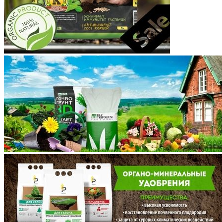
Красноярский край
Крым
Курганская область
Курская область
Ленинградская область
Липецкая область
Магаданская область
Марий Эл
Мордовия
Московская область
Мурманская область