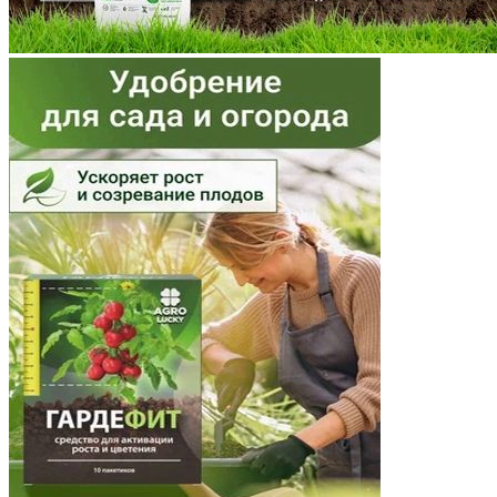
Ненецкий АО
Нижегородская область
Новгородская область
Новосибирская область
Омская область
Оренбургская область
Орловская область
Пензенская область
Пермский край
Приморский край
Псковская область
Ростовская область