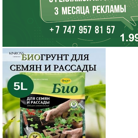
Калмыкия
Калужская область
Камчатский край
Карачаево-Черкесия
Карелия
Кемеровская область
Кировская область
Коми
Корякский округ
Костромская область
Краснодарский край