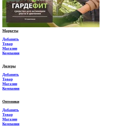
Приморский край
Псковская область
Ростовская область
Маркеты
Рязанская область
Добавить
Товар
Самарская область
Магазин
Компания
Саратовская область
Дилеры
Саха Якутия
Добавить
Товар
Сахалинская область
Магазин
Компания
Свердловская область
Оптовики
Северная Осетия
Добавить
Товар
Смоленская область
Магазин
Компания
Ставропольский край