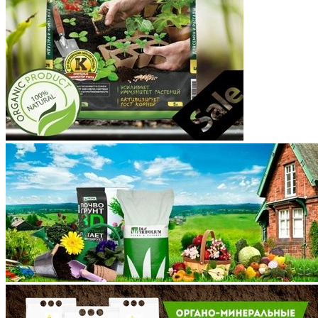
Костромская область
Краснодарский край
Красноярский край
Крым
Курганская область
Курская область
Ленинградская область
Липецкая область
Магаданская область
Марий Эл
Мордовия