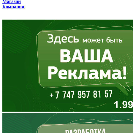
Магазин
Компания
Владимирская область
Волгоградская область
Вологодская область
Воронежская область
Дагестан
Еврейская АО
Забайкальский край
Запорожская область
Ивановская область
Ингушетия
Иркутская область