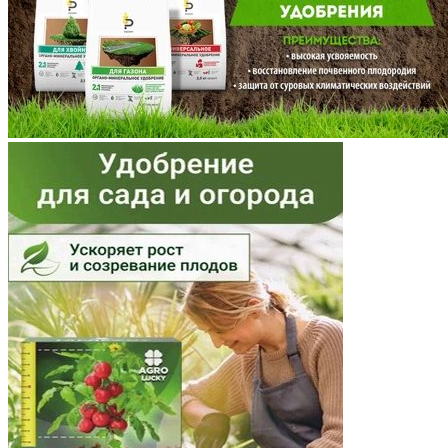
Московская область
Мурманская область
Ненецкий АО
Нижегородская область
Новгородская область
Новосибирская область
Омская область
Оренбургская область
Орловская область
Пензенская область
Пермский край