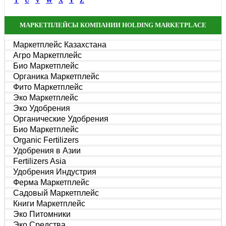
T
U
V
W
X
Y
Z
МАРКЕТПЛЕЙСЫ КОМПАНИИ HOLDING MARKETPLACE
Маркетплейс Казахстана
Агро Маркетплейс
Био Маркетплейс
Органика Маркетплейс
Фито Маркетплейс
Эко Маркетплейс
Эко Удобрения
Органические Удобрения
Био Маркетплейс
Organic Fertilizers
Удобрения в Азии
Fertilizers Asia
Удобрения Индустрия
Ферма Маркетплейс
Садовый Маркетплейс
Книги Маркетплейс
Эко Питомники
Эко Средства