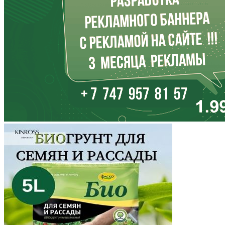
Кабардино-Балкария
Калининградская область
Калмыкия
Калужская область
Камчатский край
Карачаево-Черкесия
Карелия
Кемеровская область
Кировская область
Коми
Корякский округ