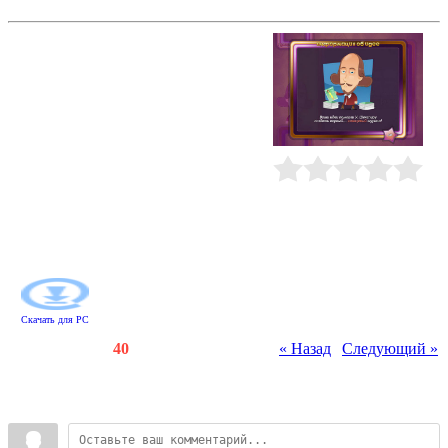
Копилка идей
Шекспир в растерянности: как же
так? столько усилий и все
впустую? С утра до вечера он
пишет новую комедию, но ничего
не получается: из-под пера пока не
вышло ни единой строчки! В
который раз драматург в отчаянии
призывает Музу. Он не
подозревает, что ему нужна не она,
Рейтинг
:
0.0
/
0
а тот, кто найдет таинственного
похитителя талантов и заставит
злодея вернуть гениальные
способности их обладателям...
Скачать для
PC
Счетчики
:
128
/
40
« Назад
|
Следующий »
Всего комментариев
:
0
Войдите: