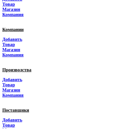
Санкт-Петербург
Товар
Магазин
Краснодар
Компания
Адыгея
Компании
Алтай
Добавить
Товар
Алтайский край
Магазин
Компания
Амурская область
Производства
Архангельская область
Добавить
Астраханская область
Товар
Магазин
Башкортостанa
Компания
Белгородская область
Поставщики
Брянская область
Добавить
Товар
Бурятия