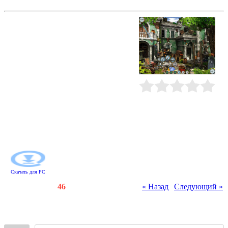
Легенды. Тайна старинного сундука
Детективный квест в стиле "я
ищу". Вам предстоит разыскать
настоящий пиратский клад вместе
с девочкой по имени Нелли. Ее
бабушка была вождем знаменитой
флибустьерской банды. Уже
несколько ночей подряд Нелли
грезится пиратский корабль, за
штурвалом которого стоит ее
Рейтинг
:
0.0
/
0
родственница. В компании Нелли
вы разгадаете множество
головоломок и секретов, найдете
массу таинственных вещей и
отыщите старинные сокровища!
Скачать для
PC
Счетчики
:
135
/
46
« Назад
|
Следующий »
Всего комментариев
:
0
Войдите: