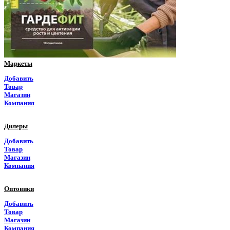
Приморский край
Псковская область
Ростовская область
Маркеты
Рязанская область
Добавить
Товар
Самарская область
Магазин
Компания
Саратовская область
Дилеры
Саха Якутия
Добавить
Товар
Сахалинская область
Магазин
Компания
Свердловская область
Оптовики
Северная Осетия
Добавить
Товар
Смоленская область
Магазин
Компания