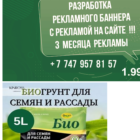
Иркутская область
Кабардино-Балкария
Калининградская область
Калмыкия
Калужская область
Камчатский край
Карачаево-Черкесия
Карелия
Кемеровская область
Кировская область
Коми
Корякский округ