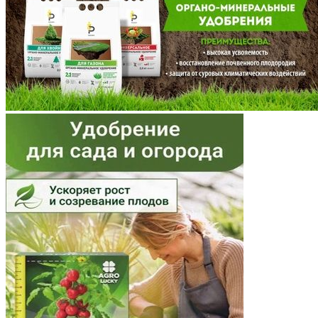
Московская область
Мурманская область
Ненецкий АО
Нижегородская область
Новгородская область
Новосибирская область
Омская область
Оренбургская область
Орловская область
Пензенская область
Пермский край