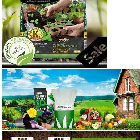
Костромская область
Краснодарский край
Красноярский край
Крым
Курганская область
Курская область
Ленинградская область
Липецкая область
Магаданская область
Марий Эл
Мордовия