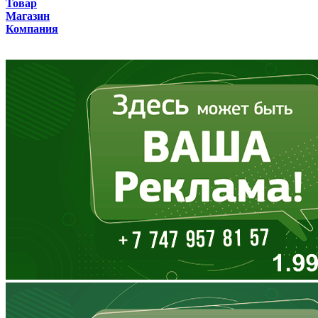
Товар
Бурятия
Магазин
Компания
Владимирская область
Волгоградская область
Вологодская область
Воронежская область
Дагестан
Еврейская АО
Забайкальский край
Запорожская область
Ивановская область
Ингушетия