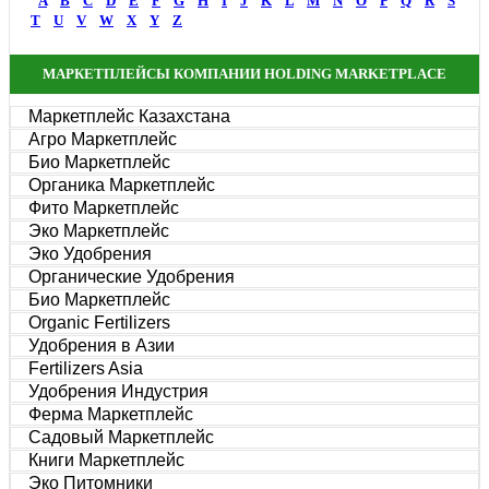
A
B
C
D
E
F
G
H
I
J
K
L
M
N
O
P
Q
R
S
T
U
V
W
X
Y
Z
МАРКЕТПЛЕЙСЫ КОМПАНИИ HOLDING MARKETPLACE
Маркетплейс Казахстана
Агро Маркетплейс
Био Маркетплейс
Органика Маркетплейс
Фито Маркетплейс
Эко Маркетплейс
Эко Удобрения
Органические Удобрения
Био Маркетплейс
Organic Fertilizers
Удобрения в Азии
Fertilizers Asia
Удобрения Индустрия
Ферма Маркетплейс
Садовый Маркетплейс
Книги Маркетплейс
Эко Питомники