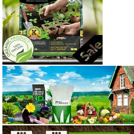
Костромская область
Краснодарский край
Красноярский край
Крым
Курганская область
Курская область
Ленинградская область
Липецкая область
Магаданская область
Марий Эл
Мордовия