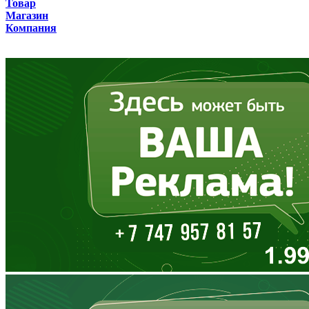
Товар
Бурятия
Магазин
Компания
Владимирская область
Волгоградская область
Вологодская область
Воронежская область
Дагестан
Еврейская АО
Забайкальский край
Запорожская область
Ивановская область
Ингушетия