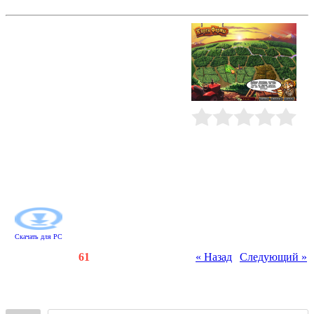
Маленькая ферма
Хватит сидеть в душном городе,
пора на свежий воздух! Давайте
займемся благоустройством
маленькой фермы. Пропалывать и
удобрять делянки вам не нужно -
успевайте вовремя поливать свой
участок, тогда урожай вас приятно
порадует. Чтобы собрать овощи,
достаточно выделить мышкой
Рейтинг
:
0.0
/
0
прямоугольник с одинаковыми
фишками по углам. Решите
головоломки и пройдите
увлекательные уровни. Станьте
огородным олигархом!
Скачать для
PC
Счетчики
:
114
/
61
« Назад
|
Следующий »
Всего комментариев
:
0
Войдите: