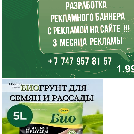
Иркутская область
Кабардино-Балкария
Калининградская область
Калмыкия
Калужская область
Камчатский край
Карачаево-Черкесия
Карелия
Кемеровская область
Кировская область
Коми
Корякский округ