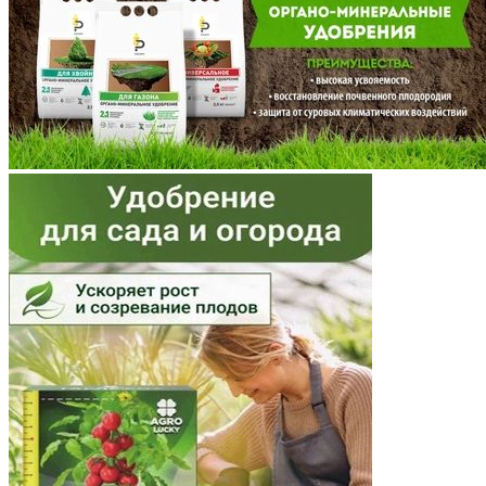
Московская область
Мурманская область
Ненецкий АО
Нижегородская область
Новгородская область
Новосибирская область
Омская область
Оренбургская область
Орловская область
Пензенская область
Пермский край