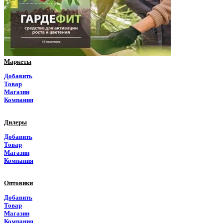
Приморский край
Псковская область
Ростовская область
Маркеты
Рязанская область
Добавить
Товар
Самарская область
Магазин
Компания
Саратовская область
Дилеры
Саха Якутия
Добавить
Товар
Сахалинская область
Магазин
Компания
Свердловская область
Оптовики
Северная Осетия
Добавить
Товар
Смоленская область
Магазин
Компания