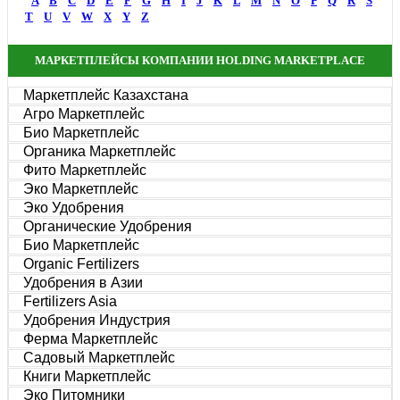
A
B
C
D
E
F
G
H
I
J
K
L
M
N
O
P
Q
R
S
T
U
V
W
X
Y
Z
МАРКЕТПЛЕЙСЫ КОМПАНИИ HOLDING MARKETPLACE
Маркетплейс Казахстана
Агро Маркетплейс
Био Маркетплейс
Органика Маркетплейс
Фито Маркетплейс
Эко Маркетплейс
Эко Удобрения
Органические Удобрения
Био Маркетплейс
Organic Fertilizers
Удобрения в Азии
Fertilizers Asia
Удобрения Индустрия
Ферма Маркетплейс
Садовый Маркетплейс
Книги Маркетплейс
Эко Питомники