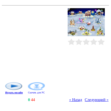
Маша. Рождественская сказка. Делюкс
Помогите Маше исполнить роль
феи и выручить Санта-Клауса в
рождественскую ночь. Собирайте
подарки и вместе с эльфами и
Сантой доставьте их по
назначению. Потрясающе
красочная игра, нарисованная
профессиональными художниками
и насыщенная праздничной
Рейтинг
:
0.0
/
0
атмосферой, не оставит
равнодушным никого.
Великолепная графика, отличное
музыкальное сопровождение и
наполненный рождественским
волшебством сюжет обязательно
понравятся всей семье.
Играть онлайн
Скачать для
PC
Счетчики
:
121
/
0
/
44
« Назад
|
Следующий »
Всего комментариев
:
0