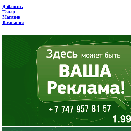
Брянская область
Добавить
Товар
Бурятия
Магазин
Компания
Владимирская область
Волгоградская область
Вологодская область
Воронежская область
Дагестан
Еврейская АО
Забайкальский край
Запорожская область
Ивановская область