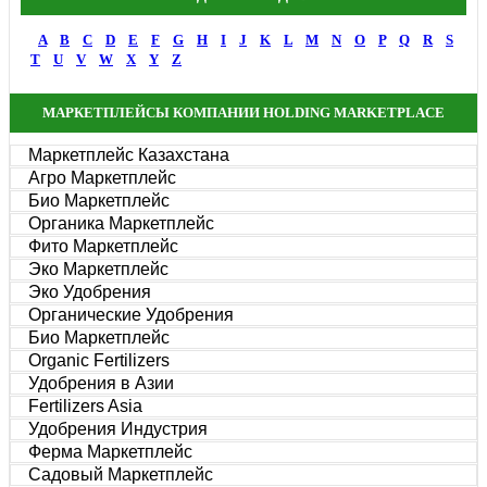
A
B
C
D
E
F
G
H
I
J
K
L
M
N
O
P
Q
R
S
T
U
V
W
X
Y
Z
МАРКЕТПЛЕЙСЫ КОМПАНИИ HOLDING MARKETPLACE
Маркетплейс Казахстана
Агро Маркетплейс
Био Маркетплейс
Органика Маркетплейс
Фито Маркетплейс
Эко Маркетплейс
Эко Удобрения
Органические Удобрения
Био Маркетплейс
Organic Fertilizers
Удобрения в Азии
Fertilizers Asia
Удобрения Индустрия
Ферма Маркетплейс
Садовый Маркетплейс