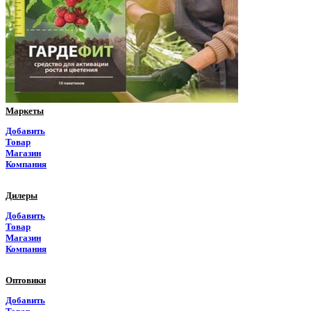
Пермский край
Приморский край
Псковская область
Ростовская область
Маркеты
Рязанская область
Добавить
Товар
Самарская область
Магазин
Компания
Саратовская область
Дилеры
Саха Якутия
Добавить
Товар
Сахалинская область
Магазин
Компания
Свердловская область
Оптовики
Северная Осетия
Добавить