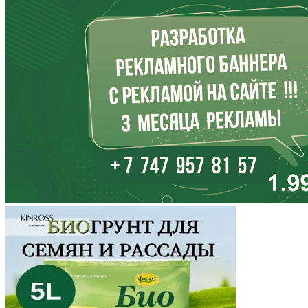
Ингушетия
Иркутская область
Кабардино-Балкария
Калининградская область
Калмыкия
Калужская область
Камчатский край
Карачаево-Черкесия
Карелия
Кемеровская область
Кировская область
Коми