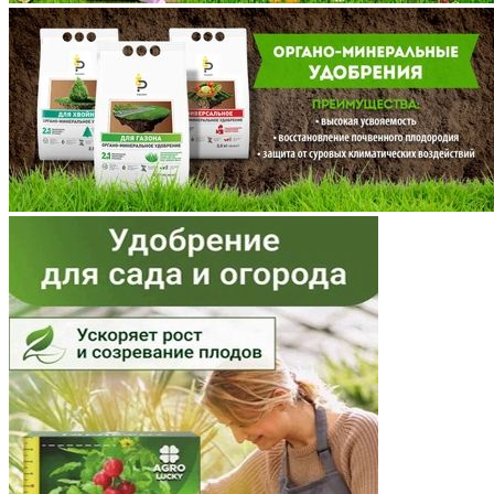
Мордовия
Московская область
Мурманская область
Ненецкий АО
Нижегородская область
Новгородская область
Новосибирская область
Омская область
Оренбургская область
Орловская область
Пензенская область