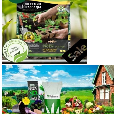
Корякский округ
Костромская область
Краснодарский край
Красноярский край
Крым
Курганская область
Курская область
Ленинградская область
Липецкая область
Магаданская область
Марий Эл