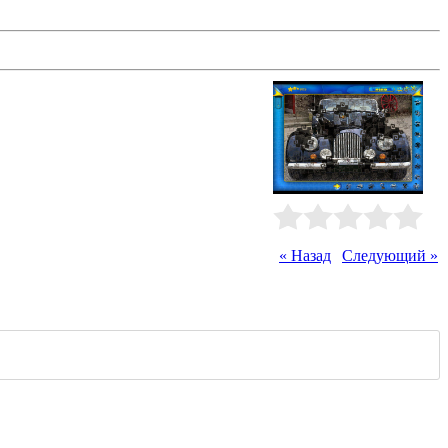
нужно собирать картинки из фишек
поле. Каждый пройденный этап
Рейтинг
:
0.0
/
0
« Назад
|
Следующий »