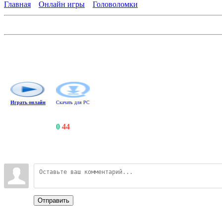
Главная
»
Онлайн игры
»
Головоломки
Пазл делюкс
Интересная версия популярной настольной головоломки. В "Па
неправильной формы. В аркадном режиме кусочки картинки пл
приносит призовые звездочки. Используйте их, чтобы открыв
Играть онлайн
Скачать для
PC
Счетчики
:
125
/
0
/
44
Всего комментариев
:
0
Войдите:
Отправить
Categories