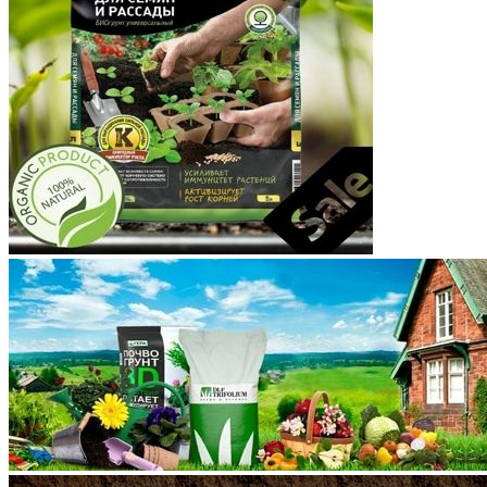
Корякский округ
Костромская область
Краснодарский край
Красноярский край
Крым
Курганская область
Курская область
Ленинградская область
Липецкая область
Магаданская область
Марий Эл