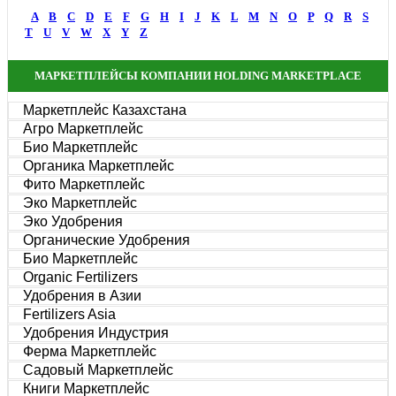
A
B
C
D
E
F
G
H
I
J
K
L
M
N
O
P
Q
R
S
T
U
V
W
X
Y
Z
МАРКЕТПЛЕЙСЫ КОМПАНИИ HOLDING MARKETPLACE
Маркетплейс Казахстана
Агро Маркетплейс
Био Маркетплейс
Органика Маркетплейс
Фито Маркетплейс
Эко Маркетплейс
Эко Удобрения
Органические Удобрения
Био Маркетплейс
Organic Fertilizers
Удобрения в Азии
Fertilizers Asia
Удобрения Индустрия
Ферма Маркетплейс
Садовый Маркетплейс
Книги Маркетплейс