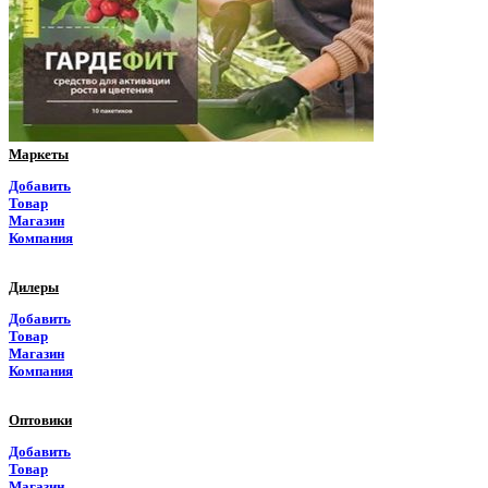
Пермский край
Приморский край
Псковская область
Ростовская область
Маркеты
Рязанская область
Добавить
Товар
Самарская область
Магазин
Компания
Саратовская область
Дилеры
Саха Якутия
Добавить
Товар
Сахалинская область
Магазин
Компания
Свердловская область
Оптовики
Северная Осетия
Добавить
Товар
Смоленская область
Магазин