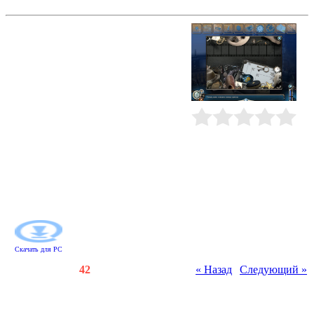
Самоучки. Эффект бабочки
Кламси, чудак-изобретатель и
заядлый путешественник во
времени, случайно привез на
подошве своего ботинка бабочку
из доисторической эпохи. Из-за
этого вся история человечества
пошла наперекосяк. Помогите его
дочке Елене исправить все
ошибки! Отправляйтесь в
Рейтинг
:
0.0
/
0
прошлое, разгадывайте
головоломки и решайте задачки на
сообразительность, чтобы заново
сделать самые важные открытия и
подтолкнуть прогресс в
правильном направлении!
Скачать для
PC
Счетчики
:
120
/
42
« Назад
|
Следующий »
Всего комментариев
:
0