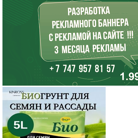
Иркутская область
Кабардино-Балкария
Калининградская область
Калмыкия
Калужская область
Камчатский край
Карачаево-Черкесия
Карелия
Кемеровская область
Кировская область
Коми