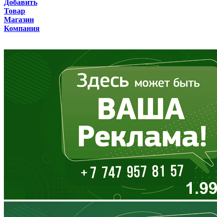
Добавить
Товар
Бурятия
Магазин
Компания
Владимирская область
Волгоградская область
Вологодская область
Воронежская область
Дагестан
Еврейская АО
Забайкальский край
Запорожская область
Ивановская область
Ингушетия