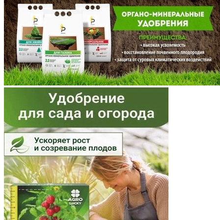
Мордовия
Московская область
Мурманская область
Ненецкий АО
Нижегородская область
Новгородская область
Новосибирская область
Омская область
Оренбургская область
Орловская область
Пензенская область