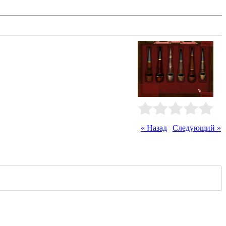
 чрезвычайной важности вместе с
е информацию, отправляйте
 карты!
Рейтинг
:
0.0
/
0
« Назад
|
Следующий »