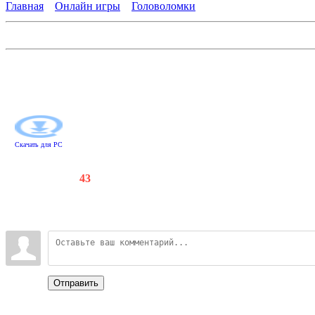
Главная
»
Онлайн игры
»
Головоломки
Секретные миссии. Мата Хари и подводные лодки кайзера
Увлекательная игра в стиле шпионского детектива. Вы перенес
одной из самых прекрасных и загадочных женщин в истории б
зашифрованные сообщения и разгадывайте головоломки. Раскр
Скачать для
PC
Счетчики
:
129
/
43
Всего комментариев
:
0
Войдите:
Отправить
Categories