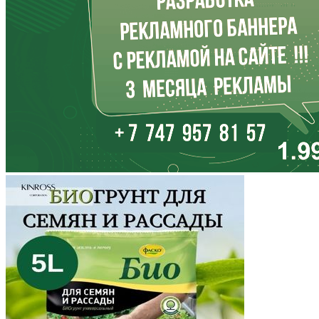
Кабардино-Балкария
Калининградская область
Калмыкия
Калужская область
Камчатский край
Карачаево-Черкесия
Карелия
Кемеровская область
Кировская область
Коми
Корякский округ