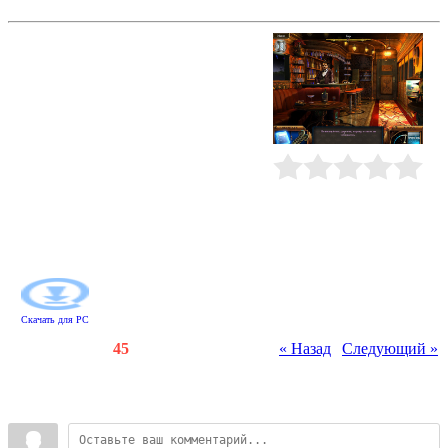
Секреты колеса дракона
Эпифания Одей - молодая
исследовательница, не лишенная
таланта и... смелости! Именно она
доказала существование
легендарного Колеса Дракона и не
побоялась заявить об этом научной
общественности. Ее осмеяли и не
дали закончить проект. Как
отважной девушке продолжить
Рейтинг
:
0.0
/
0
свою работу? Помогите
Эпифании, отыскивая предметы
по списку и разгадывая
занимательные задачки.
Скачать для
PC
Счетчики
:
129
/
45
« Назад
|
Следующий »
Всего комментариев
:
0
Войдите: