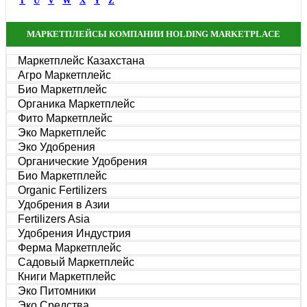
T
U
V
W
X
Y
Z
МАРКЕТПЛЕЙСЫ КОМПАНИИ HOLDING MARKETPLACE
Маркетплейс Казахстана
Агро Маркетплейс
Био Маркетплейс
Органика Маркетплейс
Фито Маркетплейс
Эко Маркетплейс
Эко Удобрения
Органические Удобрения
Био Маркетплейс
Organic Fertilizers
Удобрения в Азии
Fertilizers Asia
Удобрения Индустрия
Ферма Маркетплейс
Садовый Маркетплейс
Книги Маркетплейс
Эко Питомники
Эко Средства