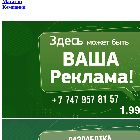
Магазин
Компания
Владимирская область
Волгоградская область
Вологодская область
Воронежская область
Дагестан
Еврейская АО
Забайкальский край
Запорожская область
Ивановская область
Ингушетия
Иркутская область