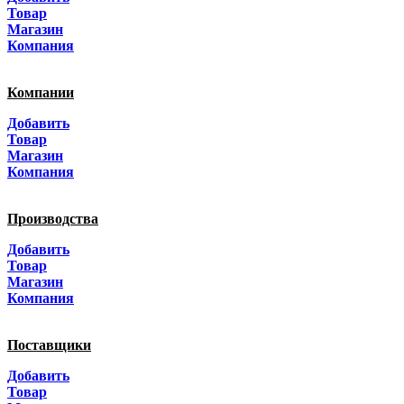
Санкт-Петербург
Товар
Магазин
Краснодар
Компания
Адыгея
Компании
Алтай
Добавить
Товар
Алтайский край
Магазин
Компания
Амурская область
Производства
Архангельская область
Добавить
Астраханская область
Товар
Магазин
Башкортостанa
Компания
Белгородская область
Поставщики
Брянская область
Добавить
Товар
Бурятия