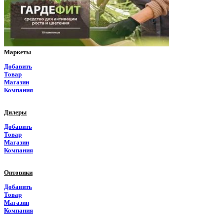
Приморский край
Псковская область
Ростовская область
Маркеты
Рязанская область
Добавить
Товар
Самарская область
Магазин
Компания
Саратовская область
Дилеры
Саха Якутия
Добавить
Товар
Сахалинская область
Магазин
Компания
Свердловская область
Оптовики
Северная Осетия
Добавить
Товар
Смоленская область
Магазин
Компания
Ставропольский край