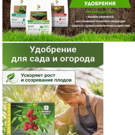
Московская область
Мурманская область
Ненецкий АО
Нижегородская область
Новгородская область
Новосибирская область
Омская область
Оренбургская область
Орловская область
Пензенская область
Пермский край