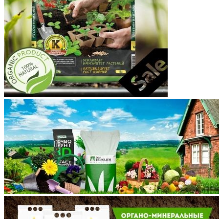
Костромская область
Краснодарский край
Красноярский край
Крым
Курганская область
Курская область
Ленинградская область
Липецкая область
Магаданская область
Марий Эл
Мордовия