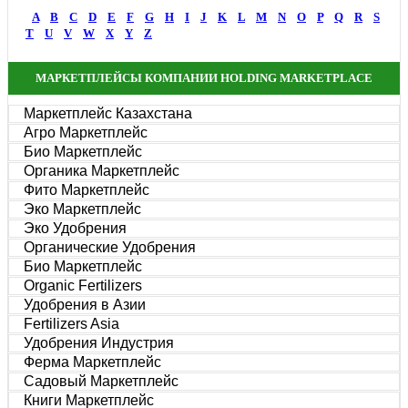
A
B
C
D
E
F
G
H
I
J
K
L
M
N
O
P
Q
R
S
T
U
V
W
X
Y
Z
МАРКЕТПЛЕЙСЫ КОМПАНИИ HOLDING MARKETPLACE
Маркетплейс Казахстана
Агро Маркетплейс
Био Маркетплейс
Органика Маркетплейс
Фито Маркетплейс
Эко Маркетплейс
Эко Удобрения
Органические Удобрения
Био Маркетплейс
Organic Fertilizers
Удобрения в Азии
Fertilizers Asia
Удобрения Индустрия
Ферма Маркетплейс
Садовый Маркетплейс
Книги Маркетплейс