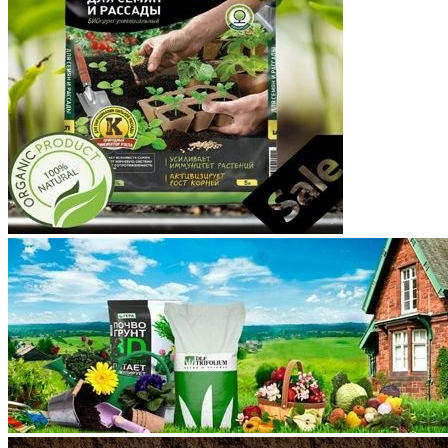
Корякский округ
Костромская область
Краснодарский край
Красноярский край
Крым
Курганская область
Курская область
Ленинградская область
Липецкая область
Магаданская область
Марий Эл