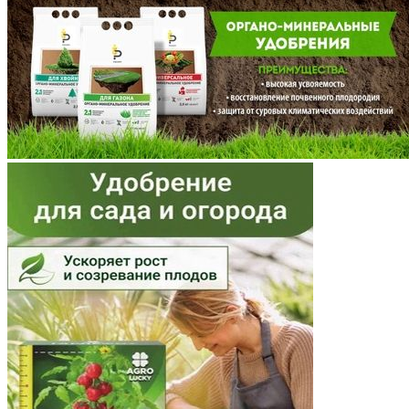
Мордовия
Московская область
Мурманская область
Ненецкий АО
Нижегородская область
Новгородская область
Новосибирская область
Омская область
Оренбургская область
Орловская область
Пензенская область