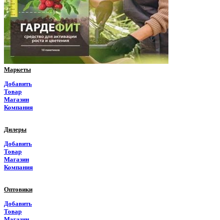
Пермский край
Приморский край
Псковская область
Ростовская область
Маркеты
Рязанская область
Добавить
Товар
Самарская область
Магазин
Компания
Саратовская область
Дилеры
Саха Якутия
Добавить
Товар
Сахалинская область
Магазин
Компания
Свердловская область
Оптовики
Северная Осетия
Добавить
Товар
Смоленская область
Магазин