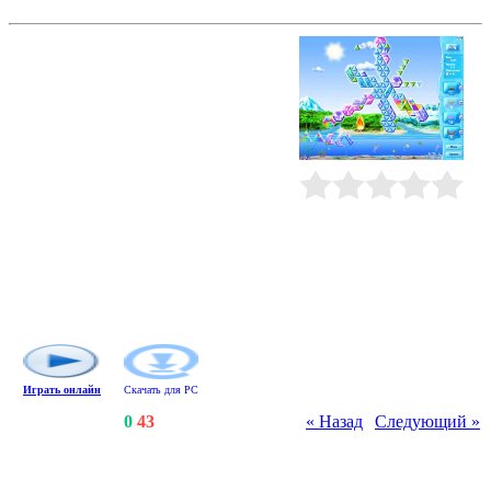
Снежные загадки 2
Много лет назад был побежден
Снежный Король, пытавшийся
превратить Землю в заснеженную
пустыню. Но его сын, принц
Арориус, решил взять реванш и
уже сковал льдом южные моря.
Чтобы остановить его, вам
необходимо пройти 10 красочных
игровых миров и заполнить
Рейтинг
:
0.0
/
0
волшебными льдинками
множество мозаик в форме
различных животных. Выполнить
эту задачу непросто, поэтому
пользуйтесь бонусами и помощью
обитателей морских глубин.
Играть онлайн
Скачать для
PC
Счетчики
:
133
/
0
/
43
« Назад
|
Следующий »
Всего комментариев
:
0