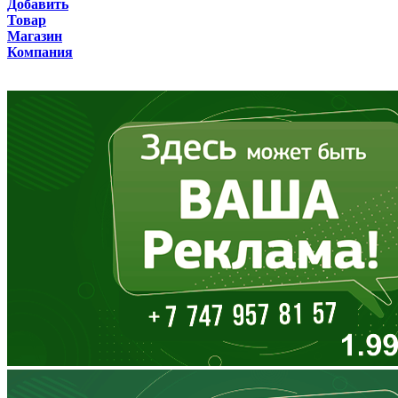
Добавить
Товар
Бурятия
Магазин
Компания
Владимирская область
Волгоградская область
Вологодская область
Воронежская область
Дагестан
Еврейская АО
Забайкальский край
Запорожская область
Ивановская область
Ингушетия