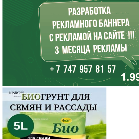
Иркутская область
Кабардино-Балкария
Калининградская область
Калмыкия
Калужская область
Камчатский край
Карачаево-Черкесия
Карелия
Кемеровская область
Кировская область
Коми