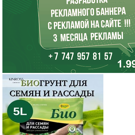
Кабардино-Балкария
Калининградская область
Калмыкия
Калужская область
Камчатский край
Карачаево-Черкесия
Карелия
Кемеровская область
Кировская область
Коми
Корякский округ