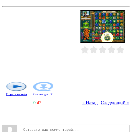
Сокровища Монтесумы 2
Продолжение популярной игры-
головоломки в стиле "три в ряд".
Раскройте секрет ацтекской магии
камней, соберите все драгоценные
кристаллы и заново отстройте
Небесный город Теночтитлан. Вам
понадобятся деньги, а чтобы их
получить - решайте головоломки,
выстраивая цепочки из трех и
Рейтинг
:
0.0
/
0
более элементов одного цвета.
Попробуйте два новых игровых
режима и заработайте
дополнительные призовые очки.
Играть онлайн
Скачать для
PC
Счетчики
:
130
/
0
/
42
« Назад
|
Следующий »
Всего комментариев
:
0
Войдите: