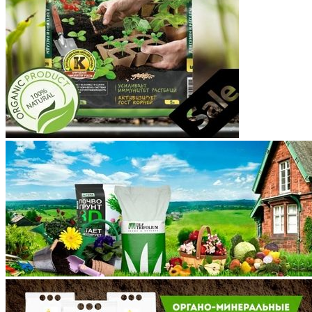
Костромская область
Краснодарский край
Красноярский край
Крым
Курганская область
Курская область
Ленинградская область
Липецкая область
Магаданская область
Марий Эл
Мордовия