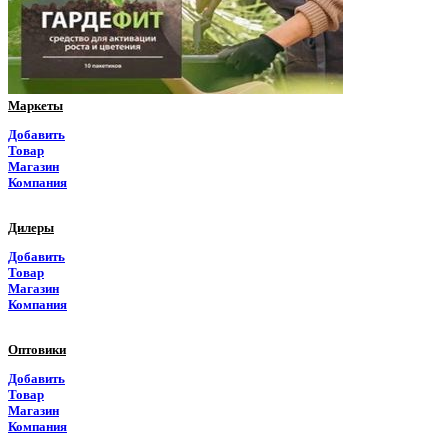
Приморский край
Псковская область
Ростовская область
Маркеты
Рязанская область
Добавить
Товар
Самарская область
Магазин
Компания
Саратовская область
Дилеры
Саха Якутия
Добавить
Товар
Сахалинская область
Магазин
Компания
Свердловская область
Оптовики
Северная Осетия
Добавить
Товар
Смоленская область
Магазин
Компания
Ставропольский край