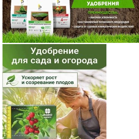
Московская область
Мурманская область
Ненецкий АО
Нижегородская область
Новгородская область
Новосибирская область
Омская область
Оренбургская область
Орловская область
Пензенская область
Пермский край