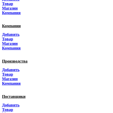
Санкт-Петербург
Товар
Магазин
Краснодар
Компания
Адыгея
Компании
Алтай
Добавить
Товар
Алтайский край
Магазин
Компания
Амурская область
Производства
Архангельская область
Добавить
Астраханская область
Товар
Магазин
Башкортостанa
Компания
Белгородская область
Поставщики
Брянская область
Добавить
Товар
Бурятия