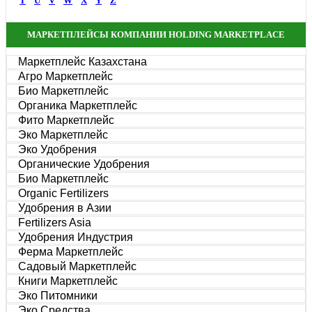
T
U
V
W
X
Y
Z
МАРКЕТПЛЕЙСЫ КОМПАНИИ HOLDING MARKETPLACE
Маркетплейс Казахстана
Агро Маркетплейс
Био Маркетплейс
Органика Маркетплейс
Фито Маркетплейс
Эко Маркетплейс
Эко Удобрения
Органические Удобрения
Био Маркетплейс
Organic Fertilizers
Удобрения в Азии
Fertilizers Asia
Удобрения Индустрия
Ферма Маркетплейс
Садовый Маркетплейс
Книги Маркетплейс
Эко Питомники
Эко Средства