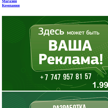
Магазин
Компания
Владимирская область
Волгоградская область
Вологодская область
Воронежская область
Дагестан
Еврейская АО
Забайкальский край
Запорожская область
Ивановская область
Ингушетия
Иркутская область