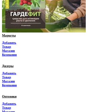
Пермский край
Приморский край
Псковская область
Ростовская область
Маркеты
Рязанская область
Добавить
Товар
Самарская область
Магазин
Компания
Саратовская область
Дилеры
Саха Якутия
Добавить
Товар
Сахалинская область
Магазин
Компания
Свердловская область
Оптовики
Северная Осетия
Добавить
Товар
Смоленская область
Магазин