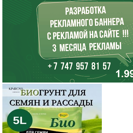
Иркутская область
Кабардино-Балкария
Калининградская область
Калмыкия
Калужская область
Камчатский край
Карачаево-Черкесия
Карелия
Кемеровская область
Кировская область
Коми