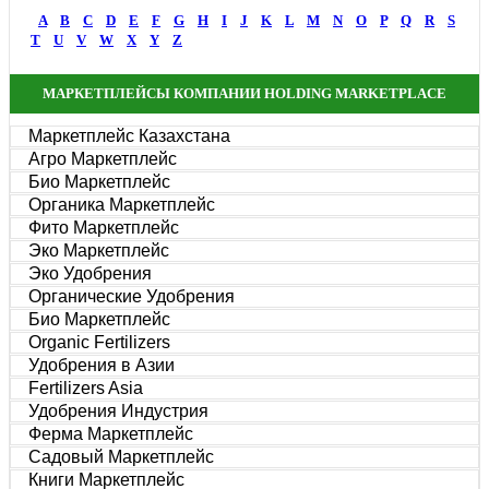
A
B
C
D
E
F
G
H
I
J
K
L
M
N
O
P
Q
R
S
T
U
V
W
X
Y
Z
МАРКЕТПЛЕЙСЫ КОМПАНИИ HOLDING MARKETPLACE
Маркетплейс Казахстана
Агро Маркетплейс
Био Маркетплейс
Органика Маркетплейс
Фито Маркетплейс
Эко Маркетплейс
Эко Удобрения
Органические Удобрения
Био Маркетплейс
Organic Fertilizers
Удобрения в Азии
Fertilizers Asia
Удобрения Индустрия
Ферма Маркетплейс
Садовый Маркетплейс
Книги Маркетплейс