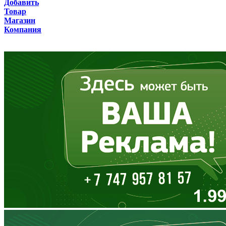
Добавить
Товар
Бурятия
Магазин
Компания
Владимирская область
Волгоградская область
Вологодская область
Воронежская область
Дагестан
Еврейская АО
Забайкальский край
Запорожская область
Ивановская область
Ингушетия