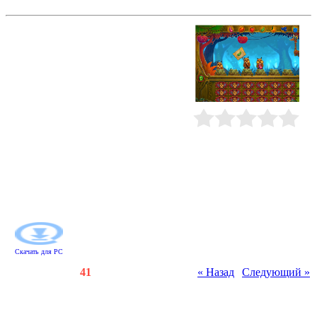
Тулула. Легенда о вулкане
Готовьтесь к долгому и
увлекательному путешествию!
Одно островное племя было
околдовано Злым духом. После
этого события шаман Табу
поселился в пещере, где он и
ожидает вас для серьезного
разговора. Он возлагает на вас
большие надежды, ведь вы тот
Рейтинг
:
0.0
/
0
самый Избранный, кто должен
спасти племя и вывести дикарей из
глубокого сна. Возьмите с собой
удобный рюкзак, чудесную лампу
и блокнот с заданиями, чтобы
ничего не забыть. Удачи!
Скачать для
PC
Счетчики
:
120
/
41
« Назад
|
Следующий »
Всего комментариев
:
0