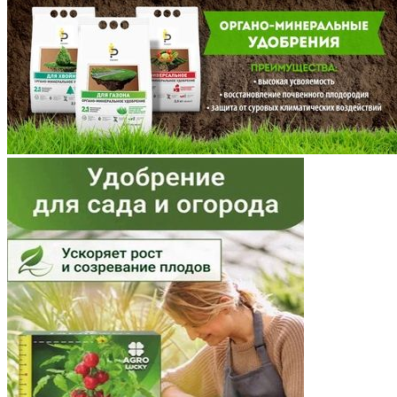
Мордовия
Московская область
Мурманская область
Ненецкий АО
Нижегородская область
Новгородская область
Новосибирская область
Омская область
Оренбургская область
Орловская область
Пензенская область