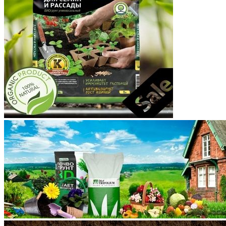
Корякский округ
Костромская область
Краснодарский край
Красноярский край
Крым
Курганская область
Курская область
Ленинградская область
Липецкая область
Магаданская область
Марий Эл