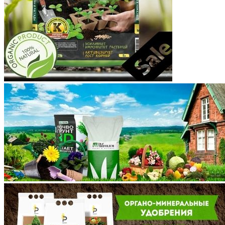
Краснодарский край
Красноярский край
Крым
Курганская область
Курская область
Ленинградская область
Липецкая область
Магаданская область
Марий Эл
Мордовия
Московская область