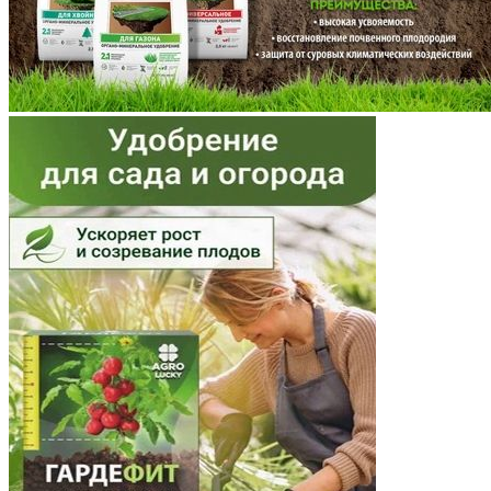
Мурманская область
Ненецкий АО
Нижегородская область
Новгородская область
Новосибирская область
Омская область
Оренбургская область
Орловская область
Пензенская область
Пермский край
Приморский край