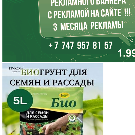
Калининградская область
Калмыкия
Калужская область
Камчатский край
Карачаево-Черкесия
Карелия
Кемеровская область
Кировская область
Коми
Корякский округ
Костромская область