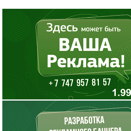
Владимирская область
Волгоградская область
Вологодская область
Воронежская область
Дагестан
Еврейская АО
Забайкальский край
Запорожская область
Ивановская область
Ингушетия
Иркутская область
Кабардино-Балкария