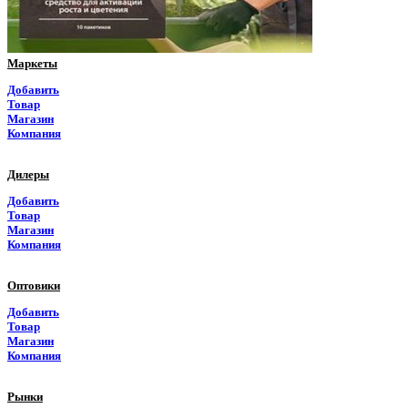
Псковская область
Ростовская область
Маркеты
Рязанская область
Добавить
Товар
Самарская область
Магазин
Компания
Саратовская область
Дилеры
Саха Якутия
Добавить
Товар
Сахалинская область
Магазин
Компания
Свердловская область
Оптовики
Северная Осетия
Добавить
Товар
Смоленская область
Магазин
Компания
Ставропольский край
Рынки