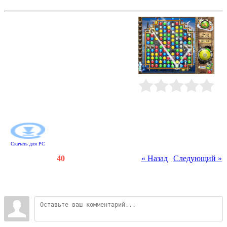
Веселые истории
Если опасности вам не страшны,
смелее поднимайтесь на борт
корабля - дует попутный ветер!
Впереди - захватывающие
приключения... Но задачки будут
не из простых: отразить атаку
подлодок, удержать оборону замка,
в саду Золушки вырастить три
тыквы до заката и составить массу
Рейтинг
:
0.0
/
0
комбинаций из шариков одного
цвета на игровом поле!
Скачать для
PC
Счетчики
:
115
/
40
« Назад
|
Следующий »
Всего комментариев
:
0
Войдите: