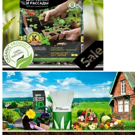
Корякский округ
Костромская область
Краснодарский край
Красноярский край
Крым
Курганская область
Курская область
Ленинградская область
Липецкая область
Магаданская область
Марий Эл