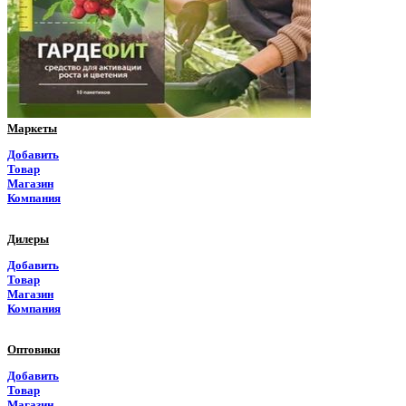
Пермский край
Приморский край
Псковская область
Ростовская область
Маркеты
Рязанская область
Добавить
Товар
Самарская область
Магазин
Компания
Саратовская область
Дилеры
Саха Якутия
Добавить
Товар
Сахалинская область
Магазин
Компания
Свердловская область
Оптовики
Северная Осетия
Добавить
Товар
Смоленская область
Магазин