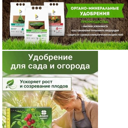
Мордовия
Московская область
Мурманская область
Ненецкий АО
Нижегородская область
Новгородская область
Новосибирская область
Омская область
Оренбургская область
Орловская область
Пензенская область