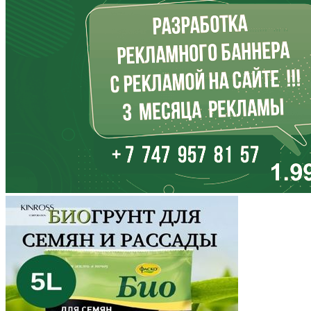
Иркутская область
Кабардино-Балкария
Калининградская область
Калмыкия
Калужская область
Камчатский край
Карачаево-Черкесия
Карелия
Кемеровская область
Кировская область
Коми