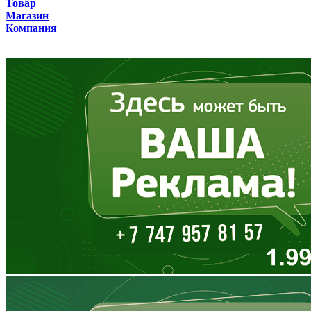
Товар
Бурятия
Магазин
Компания
Владимирская область
Волгоградская область
Вологодская область
Воронежская область
Дагестан
Еврейская АО
Забайкальский край
Запорожская область
Ивановская область
Ингушетия