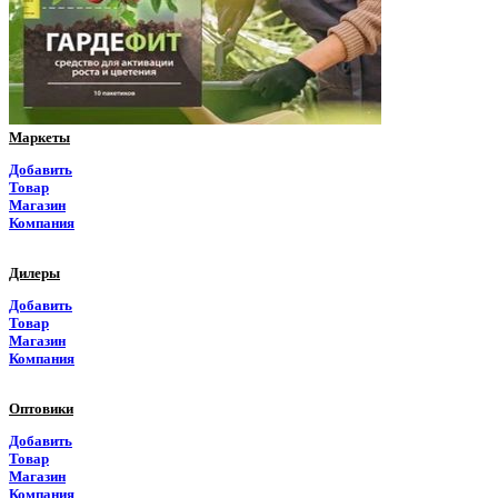
Приморский край
Псковская область
Ростовская область
Маркеты
Рязанская область
Добавить
Товар
Самарская область
Магазин
Компания
Саратовская область
Дилеры
Саха Якутия
Добавить
Товар
Сахалинская область
Магазин
Компания
Свердловская область
Оптовики
Северная Осетия
Добавить
Товар
Смоленская область
Магазин
Компания