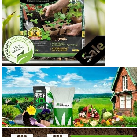
Костромская область
Краснодарский край
Красноярский край
Крым
Курганская область
Курская область
Ленинградская область
Липецкая область
Магаданская область
Марий Эл
Мордовия