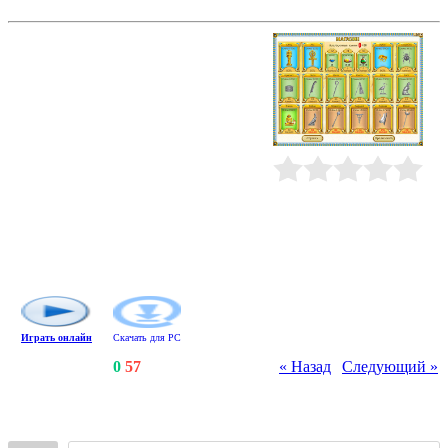
Загадки Египта
В этой логической аркаде вам
предстоит лицом к лицу
встретиться с древними
божествами Египта и доказать, что
ваша смекалка ничуть не уступает
их многовековой мудрости. На
каждом уровне "Загадок Египта"
вы увидите пять вращающихся
бронзовых колец, расположенных
Рейтинг
:
0.0
/
0
друг над другом. За небольшой
промежуток времени заполните их
разноцветными иероглифами и
получите амулеты, открывающие
дверь на следующий уровень.
Играть онлайн
Скачать для
PC
Счетчики
:
125
/
0
/
57
« Назад
|
Следующий »
Всего комментариев
:
0
Войдите: