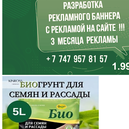
Иркутская область
Кабардино-Балкария
Калининградская область
Калмыкия
Калужская область
Камчатский край
Карачаево-Черкесия
Карелия
Кемеровская область
Кировская область
Коми
Корякский округ