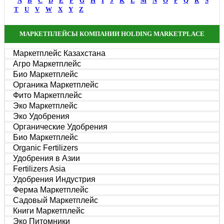
A
B
C
D
E
F
G
H
I
J
K
L
M
N
O
P
Q
R
S
T
U
V
W
X
Y
Z
МАРКЕТПЛЕЙСЫ КОМПАНИИ HOLDING MARKETPLACE
Маркетплейс Казахстана
Агро Маркетплейс
Био Маркетплейс
Органика Маркетплейс
Фито Маркетплейс
Эко Маркетплейс
Эко Удобрения
Органические Удобрения
Био Маркетплейс
Organic Fertilizers
Удобрения в Азии
Fertilizers Asia
Удобрения Индустрия
Ферма Маркетплейс
Садовый Маркетплейс
Книги Маркетплейс
Эко Питомники