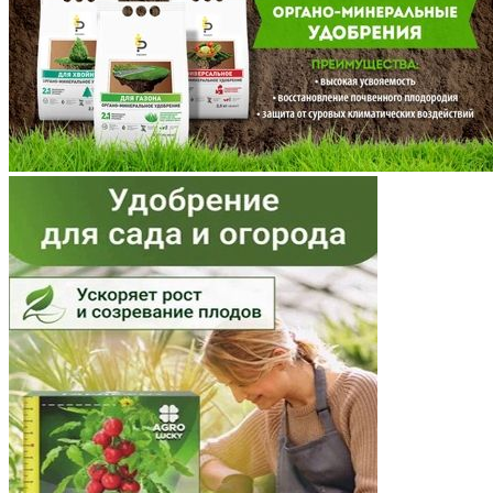
Московская область
Мурманская область
Ненецкий АО
Нижегородская область
Новгородская область
Новосибирская область
Омская область
Оренбургская область
Орловская область
Пензенская область
Пермский край