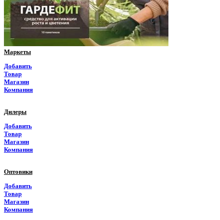
Приморский край
Псковская область
Ростовская область
Маркеты
Рязанская область
Добавить
Товар
Самарская область
Магазин
Компания
Саратовская область
Дилеры
Саха Якутия
Добавить
Товар
Сахалинская область
Магазин
Компания
Свердловская область
Оптовики
Северная Осетия
Добавить
Товар
Смоленская область
Магазин
Компания
Ставропольский край