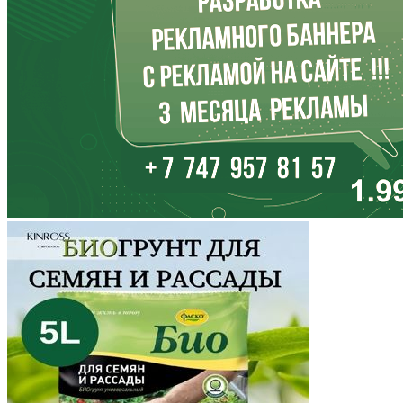
Кабардино-Балкария
Калининградская область
Калмыкия
Калужская область
Камчатский край
Карачаево-Черкесия
Карелия
Кемеровская область
Кировская область
Коми
Корякский округ