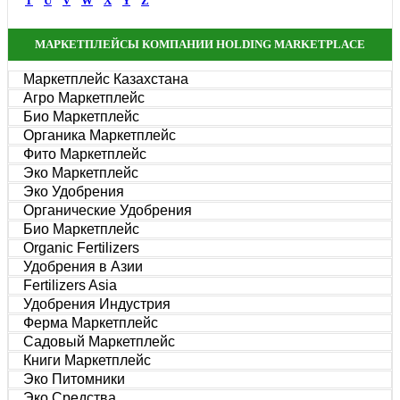
T
U
V
W
X
Y
Z
МАРКЕТПЛЕЙСЫ КОМПАНИИ HOLDING MARKETPLACE
Маркетплейс Казахстана
Агро Маркетплейс
Био Маркетплейс
Органика Маркетплейс
Фито Маркетплейс
Эко Маркетплейс
Эко Удобрения
Органические Удобрения
Био Маркетплейс
Organic Fertilizers
Удобрения в Азии
Fertilizers Asia
Удобрения Индустрия
Ферма Маркетплейс
Садовый Маркетплейс
Книги Маркетплейс
Эко Питомники
Эко Средства