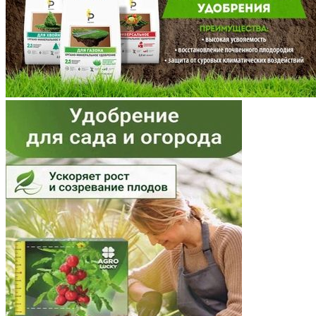
Московская область
Мурманская область
Ненецкий АО
Нижегородская область
Новгородская область
Новосибирская область
Омская область
Оренбургская область
Орловская область
Пензенская область
Пермский край