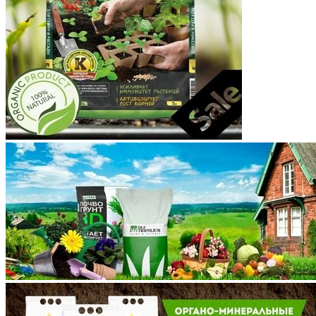
Костромская область
Краснодарский край
Красноярский край
Крым
Курганская область
Курская область
Ленинградская область
Липецкая область
Магаданская область
Марий Эл
Мордовия