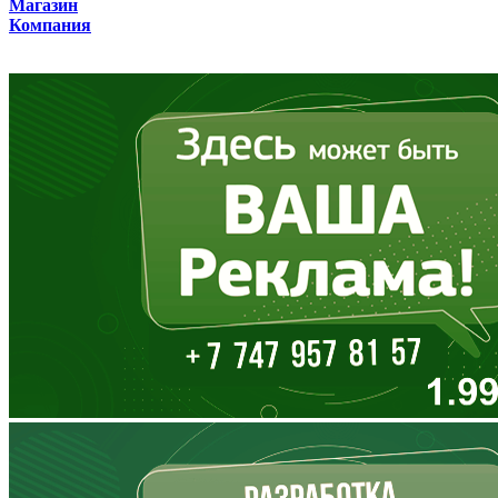
Магазин
Компания
Владимирская область
Волгоградская область
Вологодская область
Воронежская область
Дагестан
Еврейская АО
Забайкальский край
Запорожская область
Ивановская область
Ингушетия
Иркутская область