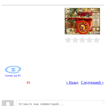
Загадочный город. Каир
В Каире, самом сердце Египта,
может случиться всякое... И даже
такое: таинственным образом
исчезли древние артефакты,
предназначенные для
Александрийского музея истории.
Бесследно пропали и ребята из
Службы доставки антиквариата, а
ведь они единственные, кто мог
Рейтинг
:
0.0
/
0
бы что-нибудь знать об этом
происшествии! Отыскивайте
предметы по списку и узнайте, что
произошло на самом деле!
Скачать для
PC
Счетчики
:
117
/
41
« Назад
|
Следующий »
Всего комментариев
:
0
Войдите: