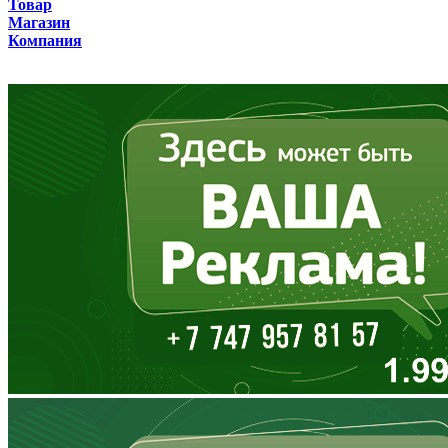
Товар
Бурятия
Магазин
Компания
Владимирская область
Волгоградская область
Вологодская область
Воронежская область
Дагестан
Еврейская АО
Забайкальский край
Запорожская область
Ивановская область
Ингушетия