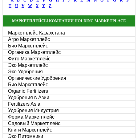
A
B
C
D
E
F
G
H
I
J
K
L
M
N
O
P
Q
R
S
T
U
V
W
X
Y
Z
МАРКЕТПЛЕЙСЫ КОМПАНИИ HOLDING MARKETPLACE
Маркетплейс Казахстана
Агро Маркетплейс
Био Маркетплейс
Органика Маркетплейс
Фито Маркетплейс
Эко Маркетплейс
Эко Удобрения
Органические Удобрения
Био Маркетплейс
Organic Fertilizers
Удобрения в Азии
Fertilizers Asia
Удобрения Индустрия
Ферма Маркетплейс
Садовый Маркетплейс
Книги Маркетплейс
Эко Питомники