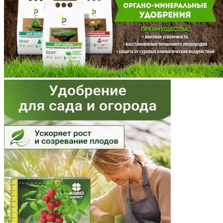
Московская область
Мурманская область
Ненецкий АО
Нижегородская область
Новгородская область
Новосибирская область
Омская область
Оренбургская область
Орловская область
Пензенская область
Пермский край