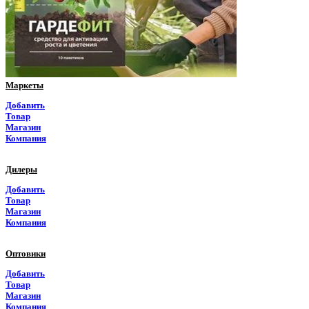
Приморский край
Псковская область
Ростовская область
Маркеты
Рязанская область
Добавить
Товар
Самарская область
Магазин
Компания
Саратовская область
Дилеры
Саха Якутия
Добавить
Товар
Сахалинская область
Магазин
Компания
Свердловская область
Оптовики
Северная Осетия
Добавить
Товар
Смоленская область
Магазин
Компания