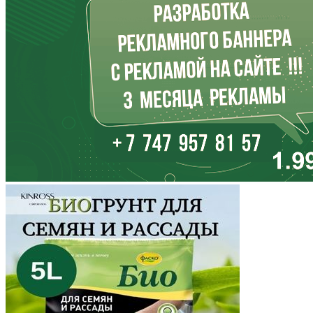
Иркутская область
Кабардино-Балкария
Калининградская область
Калмыкия
Калужская область
Камчатский край
Карачаево-Черкесия
Карелия
Кемеровская область
Кировская область
Коми
Корякский округ