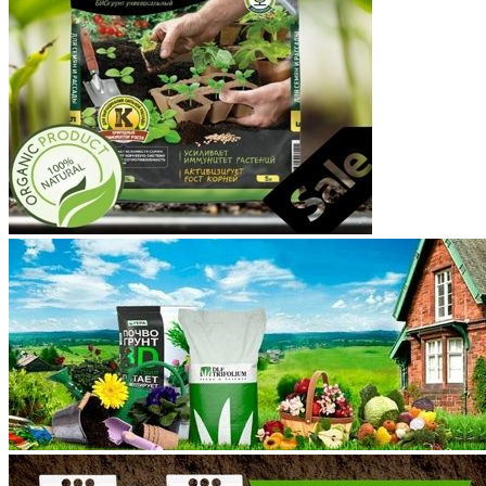
Костромская область
Краснодарский край
Красноярский край
Крым
Курганская область
Курская область
Ленинградская область
Липецкая область
Магаданская область
Марий Эл
Мордовия