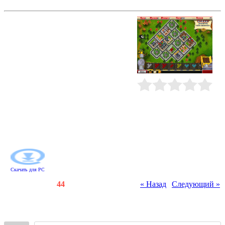
Пазл Сити
Обустраивать новые районы или
возводить целые города - наука
хитрая! Но тот, кто пройдет эту
школу, может смело называть себя
Мастером архитектурных дел.
Возьмите в свои руки
строительство Каменноводска:
особенно нужны там новые заводы
и жилые дома для инженеров и
Рейтинг
:
0.0
/
0
рабочих. Область, которую нужно
застроить, разделена на модули.
Застраивайте каждый модуль на
свой вкус и создавайте
архитектурный облик города!
Скачать для
PC
Счетчики
:
133
/
44
« Назад
|
Следующий »
Всего комментариев
:
0
Войдите: